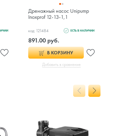
Дренажный насос Unipump
Дренажны
Inoxprof 12-13-1,1
Inoxprof 
код: 121484
код: 121483
ЛИЧИИ
ЕСТЬ В НАЛИЧИИ
891.00 руб.
785.00 
В КОРЗИНУ
Добавить в сравнение
Доб