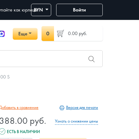
пайте как юрлицо
BYN
Войти
0
0.00
руб.
Еще
100 S
Версия для печати
Добавить в сравнение
388.00 руб.
Узнать о снижении цены
ЕСТЬ В НАЛИЧИИ