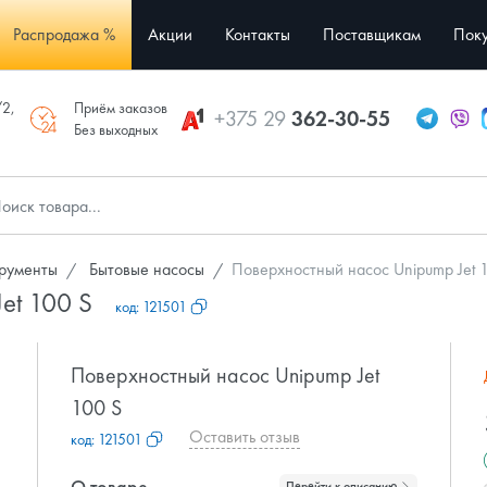
Распродажа %
Акции
Контакты
Поставщикам
Поку
/2,
Приём заказов
+375 29
362-30-55
Без выходных
трументы
Бытовые насосы
Поверхностный насос Unipump Jet 
et 100 S
код:
121501
Поверхностный насос Unipump Jet
100 S
Оставить отзыв
код:
121501
О товаре
Перейти к описанию