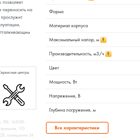
к позволяет
и переносить на
Форма
й прослужит
плуатации,
Материал корпуса
еотталкивающим
Максимальный напор, м
?
Производительность, м3/ч
?
Цвет
Сервисные центры
Мощность, Вт
Напряжение, В
Глубина погружения, м
 РФ, 143981,
Все характеристики
нтральная, 110
 12Б, помещение 24