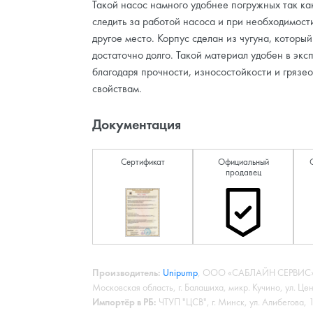
Такой насос намного удобнее погружных так ка
следить за работой насоса и при необходимост
другое место. Корпус сделан из чугуна, которы
достаточно долго. Такой материал удобен в экс
благодаря прочности, износостойкости и гряз
свойствам.
Документация
Сертификат
Официальный
продавец
Производитель:
Unipump
, ООО «САБЛАЙН СЕРВИС»,
Московская область, г. Балашиха, микр. Кучино, ул. Це
Импортёр в РБ:
ЧТУП "ЦСВ", г. Минск, ул. Алибегова,