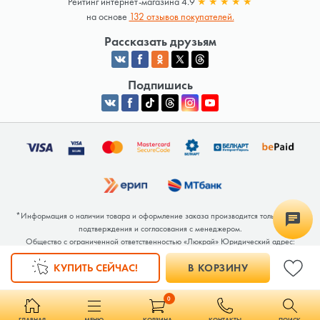
Рейтинг интернет-магазина 4.9
★
★
★
★
★
на основе
132 отзывов покупателей.
Рассказать друзьям
Подпишись
*Информация о наличии товара и оформление заказа производится только после
подтверждения и согласования с менеджером.
Общество с ограниченной ответственностью «Люкрай» Юридический адрес:
220062, г. Минск, ул. Тимирязева, дом 123, корп. 2, оф. 367/2 Почтовый адрес:
КУПИТЬ СЕЙЧАС!
В КОРЗИНУ
220062, г. Минск, ул. Тимирязева, дом 123, корп. 2, оф. 367/2 УНП 691764371
Интернет-магазин зарегистрирован в Торговом реестре РБ под номером 768117 от
04.02.2026.
0