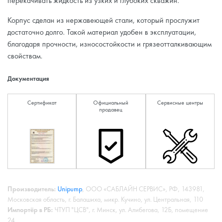
перекачивать жидкость из узких и глубоких скважин.
Корпус сделан из нержавеющей стали, который прослужит
достаточно долго. Такой материал удобен в эксплуатации,
благодаря прочности, износостойкости и грязеотталкивающим
свойствам.
Документация
Сертификат
Официальный
Сервисные центры
продавец
Производитель:
Unipump
, ООО «САБЛАЙН СЕРВИС», РФ, 143981,
Московская область, г. Балашиха, микр. Кучино, ул. Центральная, 110
Импортёр в РБ:
ЧТУП "ЦСВ", г. Минск, ул. Алибегова, 12Б, помещение
24