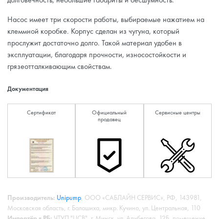
Насос имеет три скорости работы, выбираемые нажатием на
клеммной коробке. Корпус сделан из чугуна, который
прослужит достаточно долго. Такой материал удобен в
эксплуатации, благодаря прочности, износостойкости и
грязеотталкивающим свойствам.
Документация
Сертификат
Официальный
Сервисные центры
продавец
Производитель:
Unipump
, ООО «САБЛАЙН СЕРВИС», РФ, 143981,
Московская область, г. Балашиха, микр. Кучино, ул. Центральная, 110
Импортёр в РБ:
ЧТУП "ЦСВ", г. Минск, ул. Алибегова, 12Б, помещение