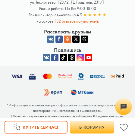
ул. Тимирязева, 123/2, ТЦ Град, пав. 231/1
Режим работы: Пн-Вс: 9:00-18:00
Рейтинг интернет-магазина 4.9
★
★
★
★
★
на основе
132 отзывов покупателей.
Рассказать друзьям
Подпишись
*Информация о наличии товара и оформление заказа производится только после
подтверждения и согласования с менеджером.
Общество с ограниченной ответственностью «Люкрай» Юридический адрес:
220062, г. Минск, ул. Тимирязева, дом 123, корп. 2, оф. 367/2 Почтовый адрес:
КУПИТЬ СЕЙЧАС!
В КОРЗИНУ
220062, г. Минск, ул. Тимирязева, дом 123, корп. 2, оф. 367/2 УНП 691764371
Интернет-магазин зарегистрирован в Торговом реестре РБ под номером 768117 от