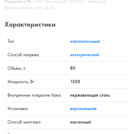
Импортёр в РБ:
ООО "Русклимат-М" 220055, г. Минск, ул.
Каменногорская, д.45, оф.16
Характеристики
Тип
накопительный
Способ нагрева
электрический
Объем, л
80
Мощность, Вт
1500
Внутреннее покрытие бака
нержавеющая сталь
Установка
вертикальная
Способ монтажа
настенный