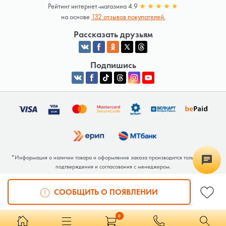
Рейтинг интернет-магазина 4.9
★
★
★
★
★
на основе
132 отзывов покупателей.
Рассказать друзьям
Подпишись
*Информация о наличии товара и оформление заказа производится только после
подтверждения и согласования с менеджером.
Общество с ограниченной ответственностью «Люкрай» Юридический адрес:
220062, г. Минск, ул. Тимирязева, дом 123, корп. 2, оф. 367/2 Почтовый адрес:
СООБЩИТЬ О ПОЯВЛЕНИИ
220062, г. Минск, ул. Тимирязева, дом 123, корп. 2, оф. 367/2 УНП 691764371
Интернет-магазин зарегистрирован в Торговом реестре РБ под номером 768117 от
04.02.2026.
0