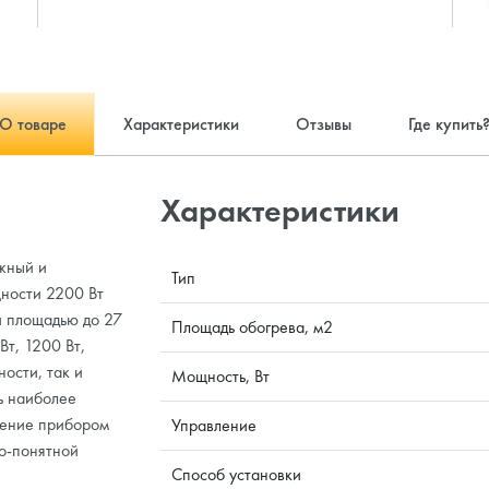
О товаре
Характеристики
Отзывы
Где купить
Характеристики
жный и
Тип
ности 2200 Вт
й площадью до 27
Площадь обогрева, м2
Вт, 1200 Вт,
ости, так и
Мощность, Вт
ь наиболее
ление прибором
Управление
о-понятной
Способ установки