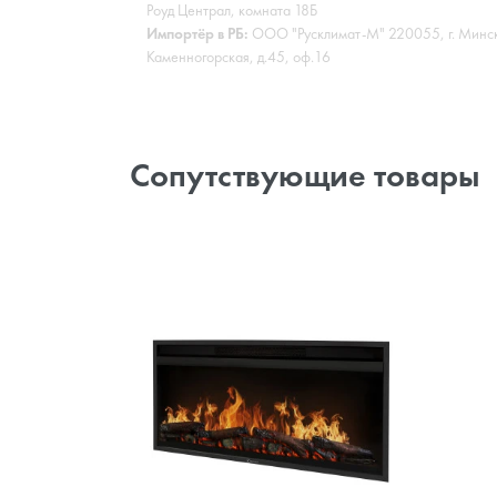
Роуд Централ, комната 18Б
Импортёр в РБ:
ООО "Русклимат-М" 220055, г. Минск,
Каменногорская, д.45, оф.16
Сопутствующие товары