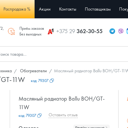
Распродажа %
Акции
Контакты
Поставщикам
Поку
/2,
Приём заказов
+375 29
362-30-55
Без выходных
ехника
Обогреватели
Масляный радиатор Ballu BOH/GT-11
H/GT-11W
код:
79307
Масляный радиатор Ballu BOH/GT-
11W
Оставить отзыв
код:
79307
О товаре
Перейти к описанию