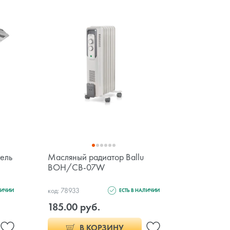
ель
Масляный радиатор Ballu
Масляный
BOH/CB-07W
BOH/CL
код: 78933
код: 78927
ЛИЧИИ
ЕСТЬ В НАЛИЧИИ
185.00 руб.
189.00 
В КОРЗИНУ