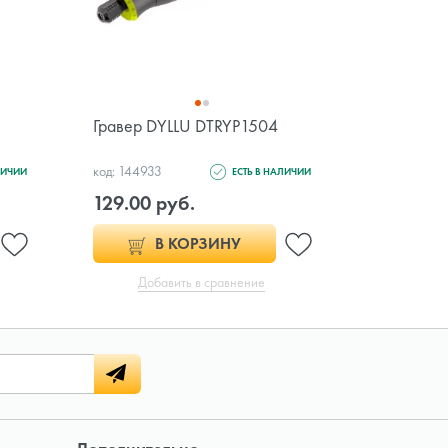
Гравер DYLLU DTRYP1504
Гравер D
код: 144933
код: 144931
ЛИЧИИ
ЕСТЬ В НАЛИЧИИ
129.00 руб.
119.00 
В КОРЗИНУ
Добавить в сравнение
Доб