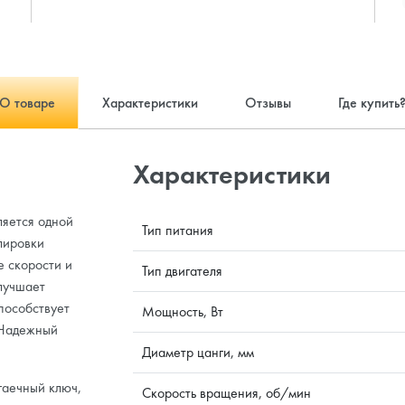
О товаре
Характеристики
Отзывы
Где купить
Характеристики
ляется одной
Тип питания
лировки
е скорости и
Тип двигателя
лучшает
пособствует
Мощность, Вт
 Надежный
Диаметр цанги, мм
гаечный ключ,
Cкорость вращения, об/мин