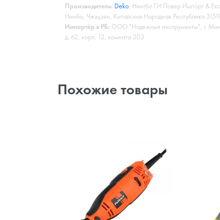
Производитель:
Deko
, Нингбо ГИ Повер Импорт & Екс
Нинбо, Чжэцзян, Китайская Народная Республика 3151
Импортёр в РБ:
ООО "Надежные инструменты", г. Минс
д. 62, корп. 12, комната 203
Похожие товары