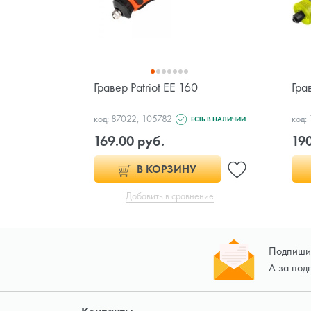
Гравер Patriot EE 160
Гра
код: 87022, 105782
код:
ЕСТЬ В НАЛИЧИИ
169.00 руб.
190
В КОРЗИНУ
Добавить в сравнение
Подпишит
А за под