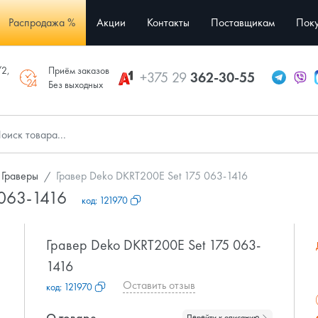
Распродажа %
Акции
Контакты
Поставщикам
Поку
/2,
Приём заказов
+375 29
362-30-55
Без выходных
Граверы
Гравер Deko DKRT200E Set 175 063-1416
 063-1416
код:
121970
Гравер Deko DKRT200E Set 175 063-
1416
Оставить отзыв
код:
121970
О товаре
Перейти к описанию