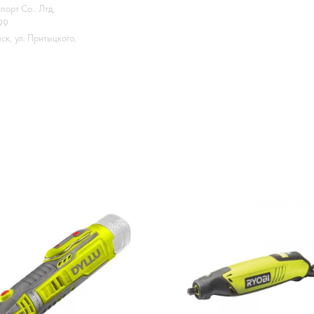
порт Со.. Лтд,
99
к, ул. Притыцкого,