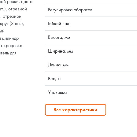
ной резки, цанга
т.), отрезной
Регулировка оборотов
), отрезной
руг (3 шт.),
Гибкий вал
ный
Высота, мм
й цилиндр
ка-крацовка
Ширина, мм
атель для
Длина, мм
Вес, кг
Упаковка
Все характеристики