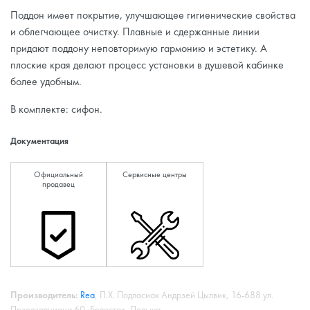
Поддон имеет покрытие, улучшающее гигиенические свойства
и облегчающее очистку. Плавные и сдержанные линии
придают поддону неповторимую гармонию и эстетику. А
плоские края делают процесс установки в душевой кабинке
более удобным.
В комплекте: сифон.
Документация
Официальный
Сервисные центры
продавец
Производитель:
Rea
, П.Х. Подласиак Андрзей Цылвик, 16-688 ул.
Прзедзалниана 60, Белосток, Польша