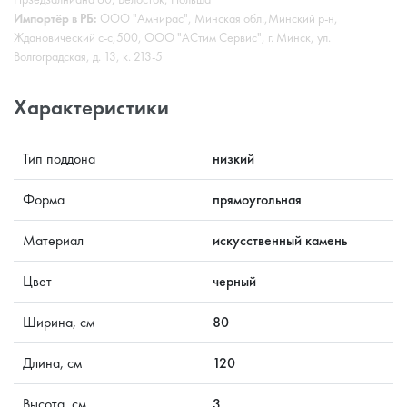
Импортёр в РБ:
ООО "Амнирас", Минская обл.,Минский р-н,
Ждановический с-с,500, ООО "АСтим Сервис", г. Минск, ул.
Волгоградская, д. 13, к. 213-5
Характеристики
Тип поддона
низкий
Форма
прямоугольная
Материал
искусственный камень
Цвет
черный
Ширина, см
80
Длина, см
120
Высота, см
3