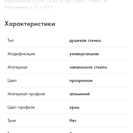
Ждановический с-с,500, ООО "АСтим Сервис", г. Минск, ул.
Волгоградская, д. 13, к. 213-5
Характеристики
Тип
душевая стенка
Модификация
универсальная
Материал
закаленное стекло
Цвет
прозрачное
Материал профиля
алюминий
Цвет профиля
хром
Трап
Нет