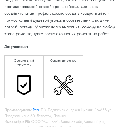
противоположной стеной кронштейном. Уменьшая
соединительный профиль можно создать квадратный или
прямоугольный душевой уголок в соответствии с вашими
потребностями. Монтаж легко выполнить самому на любом
этапе ремонта, даже после окончания ремонтных работ.
Документация
Официальный
Сервисные центры
продавец
Производитель:
Rea
, П.Х. Подласиак Андрзей Цылвик, 16-688 ул.
Прзедзалниана 60, Белосток, Польша
Импортёр в РБ:
ООО "Амнирас", Минская обл.,Минский р-н,