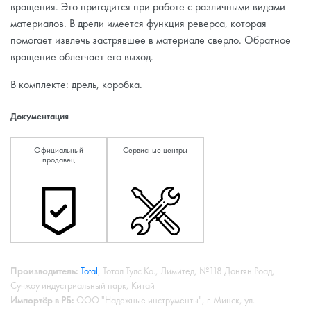
вращения. Это пригодится при работе с различными видами
материалов. В дрели имеется функция реверса, которая
помогает извлечь застрявшее в материале сверло. Обратное
вращение облегчает его выход.
В комплекте: дрель, коробка.
Документация
Официальный
Сервисные центры
продавец
Производитель:
Total
, Тотал Тулс Ко., Лимитед, №118 Донгян Роад,
Сучжоу индустриальный парк, Китай
Импортёр в РБ:
ООО "Надежные инструменты", г. Минск, ул.