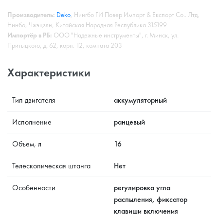
Производитель:
Deko
, Нингбо ГИ Повер Импорт & Експорт Со.. Лтд,
Нинбо, Чжэцзян, Китайская Народная Республика 315199
Импортёр в РБ:
ООО "Надежные инструменты", г. Минск, ул.
Притыцкого, д. 62, корп. 12, комната 203
Характеристики
Тип двигателя
аккумуляторный
Исполнение
ранцевый
Объем, л
16
Телескопическая штанга
Нет
Особенности
регулировка угла
распыления, фиксатор
клавиши включения