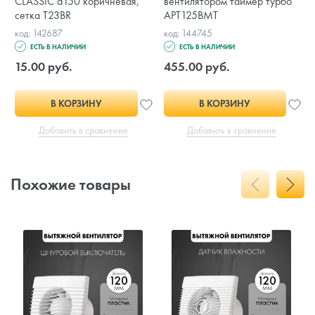
CLASSIC d150 коричневая,
вентилятором таймер турбо
сетка T23BR
APT125BMT
код: 142687
код: 144745
ЕСТЬ В НАЛИЧИИ
ЕСТЬ В НАЛИЧИИ
15.00 руб.
455.00 руб.
В КОРЗИНУ
В КОРЗИНУ
Добавить в сравнение
Добавить в сравнение
Похожие товары