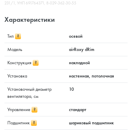
231/1, УНП 691764371, 8-029-362-30-55
Характеристики
Тип
?
осевой
Модель
airRoxy dRim
Конструкция
?
накладной
Установка
настенная, потолочная
Установочный диаметр
10
вентилятора, см
Управление
?
стандарт
Подшипник
?
шариковый подшипник