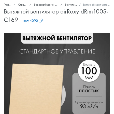
Главная
Стройка и ремонт
Водоснабжение, канализация, вентиляция
Вентиляторы вытяжные
Вытяжной вентилятор airRoxy dRim100S-C169
Вытяжной вентилятор airRoxy dRim100S-
C169
код:
4090