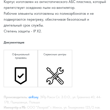
Корпус изготовлен из антистатического АБС пластика, который
препятствует оседанию пыли на вентилятор.
Рабочие элементы изготовлены из поликарбонатов и не
подвергаются перегреву, обеспечивая безопасный и
длительный срок службы.
Степень защиты - IP X2.
Документация
Официальный
Сервисные центры
продавец
Производитель:
airRoxy
, ЭЙр Рокси Сп. З.О.О., ул. Гранична 40, 44-
178, Пшишовице, Польша
Импортёр в РБ:
ООО "Люкрай" г. Минск, ул. Тимирязева 123/2 пав.