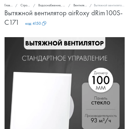
Главная
Стройка и ремонт
Водоснабжение, канализация, вентиляция
Вентиляторы вытяжные
Вытяжной вентилятор airRoxy dRim100S-C171
Вытяжной вентилятор airRoxy dRim100S-
C171
код:
4150