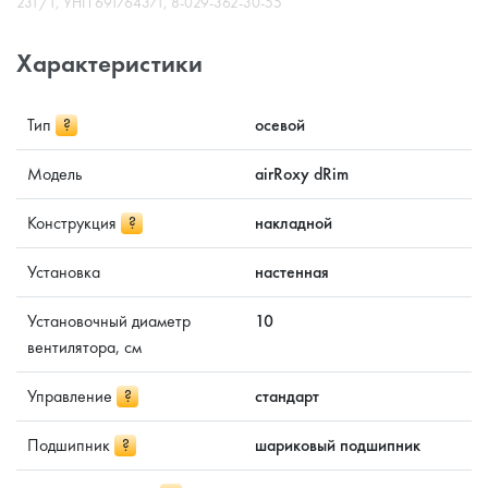
231/1, УНП 691764371, 8-029-362-30-55
Характеристики
Тип
?
осевой
Модель
airRoxy dRim
Конструкция
?
накладной
Установка
настенная
Установочный диаметр
10
вентилятора, см
Управление
?
стандарт
Подшипник
?
шариковый подшипник