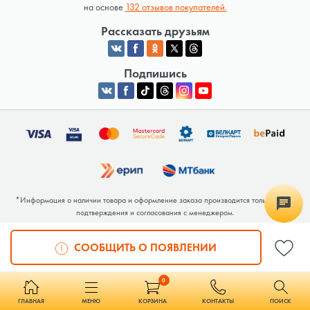
на основе
132 отзывов покупателей.
Рассказать друзьям
Подпишись
*Информация о наличии товара и оформление заказа производится только после
подтверждения и согласования с менеджером.
Общество с ограниченной ответственностью «Люкрай» Юридический адрес:
220062, г. Минск, ул. Тимирязева, дом 123, корп. 2, оф. 367/2 Почтовый адрес:
СООБЩИТЬ О ПОЯВЛЕНИИ
220062, г. Минск, ул. Тимирязева, дом 123, корп. 2, оф. 367/2 УНП 691764371
Интернет-магазин зарегистрирован в Торговом реестре РБ под номером 768117 от
04.02.2026.
0
ГЛАВНАЯ
МЕНЮ
КОРЗИНА
КОНТАКТЫ
ПОИСК