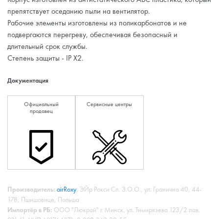
препятствует оседанию пыли на вентилятор.
Рабочие элементы изготовлены из поликарбонатов и не
подвергаются перегреву, обеспечивая безопасный и
длительный срок службы.
Степень защиты - IP X2.
Документация
Официальный
Сервисные центры
продавец
Производитель:
airRoxy
, ЭЙр Рокси Сп. З.О.О., ул. Гранична 40, 44-
178, Пшишовице, Польша
Импортёр в РБ:
ООО "Люкрай" г. Минск, ул. Тимирязева 123/2 пав.