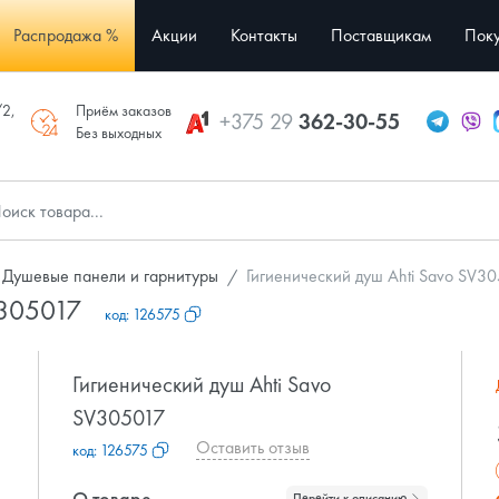
Распродажа %
Акции
Контакты
Поставщикам
Поку
/2,
Приём заказов
+375 29
362-30-55
Без выходных
Душевые панели и гарнитуры
Гигиенический душ Ahti Savo SV3
V305017
код:
126575
Гигиенический душ Ahti Savo
SV305017
Оставить отзыв
код:
126575
О товаре
Перейти к описанию