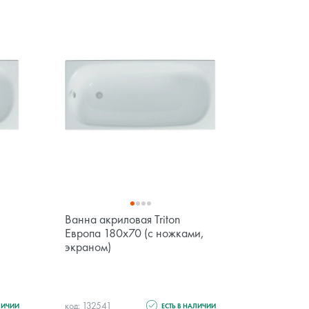
Ванна акриловая Triton
Ванна акр
Европа 180x70 (с ножками,
Алекса Б
экраном)
ручками,
код: 132541
код: 132461
ЛИЧИИ
ЕСТЬ В НАЛИЧИИ