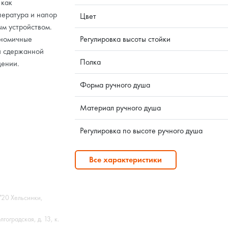
 как
мпература и напор
Цвет
ым устройством.
ономичные
Регулировка высоты стойки
й сдержанной
Полка
щении.
Форма ручного душа
Материал ручного душа
Регулировка по высоте ручного душа
Все характеристики
720 Хельсинки,
оградская, д. 13, к.