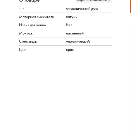
Тип
гигиенический душ
Материал смесителя
латунь
Излив для ванны
Нет
Монтаж
настенный
Смеситель
механический
Цвет
хром