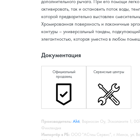
дополнительного рычага. При его помощи легко
активировать, так и остановить поток воды, те
которой предварительно выставлен смесительн
Хромированная поверхность и лаконичные эрг
контуры – универсальный тандем, подкупающи
элегантностью, которая уместна в любом поме
Документация
Официальный
Сервисные центры
продавец
Производитель:
Ahti
, Вариосан Оу, Эсколаните 1, 00
Финляндия
Импортёр в РБ:
ООО "АСтим Сервис", г. Минск, ул. Волг