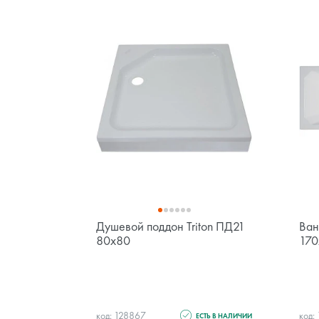
Душевой поддон Triton ПД21
Ван
80х80
170
код: 128867
код:
ЕСТЬ В НАЛИЧИИ