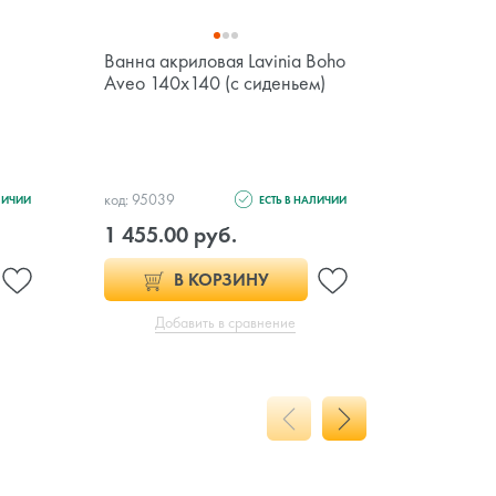
Ванна акриловая Lavinia Boho
Ванна ак
Aveo 140x140 (с сиденьем)
Classic 1
код: 95039
код: 13839
ЛИЧИИ
ЕСТЬ В НАЛИЧИИ
1 455.00 руб.
991.00 
В КОРЗИНУ
Добавить в сравнение
Доб