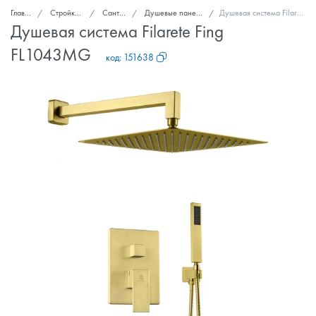
Главная
Стройка и ремонт
Сантехника
Душевые панели и гарнитуры
Душевая система Filarete Fing FL1043MG
Душевая система Filarete Fing
FL1043MG
код:
151638