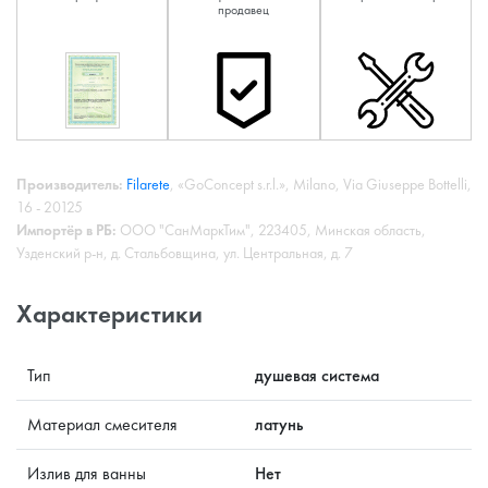
продавец
Производитель:
Filarete
, «GoConcept s.r.l.», Milano, Via Giuseppe Bottelli,
16 - 20125
Импортёр в РБ:
ООО "СанМаркТим", 223405, Минская область,
Узденский р-н, д. Стальбовщина, ул. Центральная, д. 7
Характеристики
Тип
душевая система
Материал смесителя
латунь
Излив для ванны
Нет