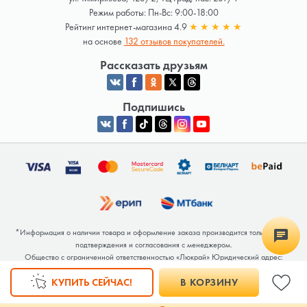
Режим работы: Пн-Вс: 9:00-18:00
Рейтинг интернет-магазина 4.9
★
★
★
★
★
на основе
132 отзывов покупателей.
Рассказать друзьям
Подпишись
*Информация о наличии товара и оформление заказа производится только после
подтверждения и согласования с менеджером.
Общество с ограниченной ответственностью «Люкрай» Юридический адрес:
220062, г. Минск, ул. Тимирязева, дом 123, корп. 2, оф. 367/2 Почтовый адрес:
КУПИТЬ СЕЙЧАС!
В КОРЗИНУ
220062, г. Минск, ул. Тимирязева, дом 123, корп. 2, оф. 367/2 УНП 691764371
Интернет-магазин зарегистрирован в Торговом реестре РБ под номером 768117 от
04.02.2026.