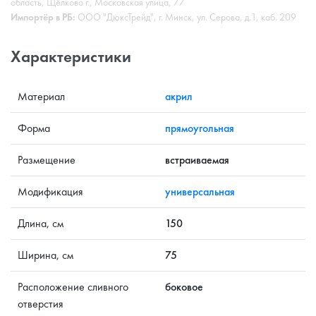
область, Щёлково г., Московская улица, 77
Импортёр в РБ:
ООО "ДюксТрейд", г. Минск, ул. Серова, д.1, каб. 209
Характеристики
Материал
акрил
Форма
прямоугольная
Размещение
встраиваемая
Модификация
универсальная
Длина, см
150
Ширина, см
75
Расположение сливного
боковое
отверстия