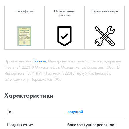
Сертификат
Официальный
Сервисные центры
продавец
Производитель:
Ростела
, Иностранное частное торговое предприятие
"Ростела", 222310 Минская обл, г. Молодечно, ул. Городская, 100а, РБ
Импортёр в РБ:
ИЧТУП «Ростела», 222310 Республика Беларусь,
г.Молодечно, ул. Городокская 100а
Характеристики
Тип
водяной
Подключение
боковое (универсальное)