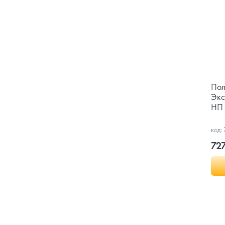
Пол
Экс
НП 
код:
727