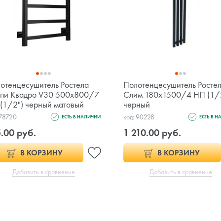
отенцесушитель Ростела
Полотенцесушитель Росте
пи Квадро V30 500х800/7
Слим 180х1500/4 НП (1/
(1/2") черный матовый
черный
 78720
код: 90228
ЕСТЬ В НАЛИЧИИ
ЕСТЬ В 
.00 руб.
1 210.00 руб.
В КОРЗИНУ
В КОРЗИНУ
Добавить в сравнение
Добавить в сравнение