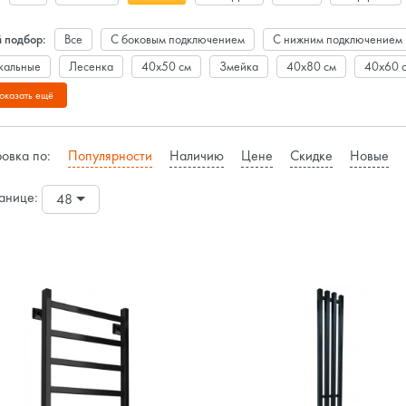
 подбор:
Все
С боковым подключением
С нижним подключением
кальные
Лесенка
40х50 см
Змейка
40х80 см
40х60 
 см
55 см
60х50 см
Из нержавеющей стали
Из латуни
оказать ещё
бразные
П-образные
Черные
Белые
Золотые
Сатин
ка с полкой
Белорусские
Российские
1 1/4"
1"
1/2"
овка по:
Популярности
Наличию
Цене
Скидке
Новые
анице:
48