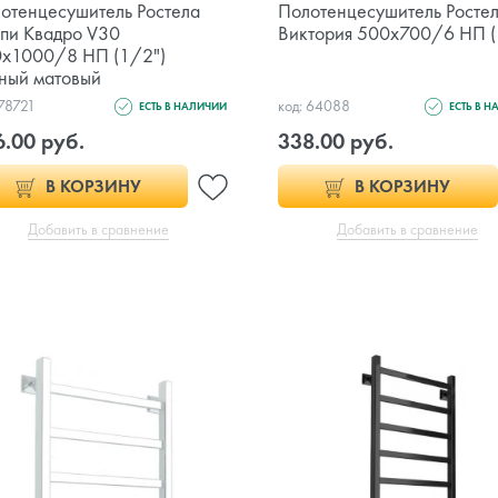
отенцесушитель Ростела
Полотенцесушитель Росте
пи Квадро V30
Виктория 500х700/6 НП (
х1000/8 НП (1/2")
ный матовый
 78721
код: 64088
ЕСТЬ В НАЛИЧИИ
ЕСТЬ В 
6.00 руб.
338.00 руб.
В КОРЗИНУ
В КОРЗИНУ
Добавить в сравнение
Добавить в сравнение