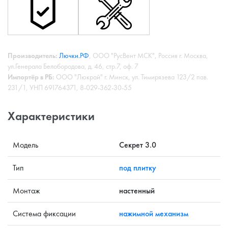
Производитель:
Лючки.РФ
, ООО "РусВент МСК", Россия г. Москва,
ул.Генерала Белобородова, д. 46, стр.7, оф. 7
Импортёр в РБ:
ООО "Люкрай" г. Минск, ул. Тимирязева 123/2 пав.
231/1, УНП 691764371, 8-029-362-30-55
Характеристики
Модель
Секрет 3.0
Тип
под плитку
Монтаж
настенный
Система фиксации
нажимной механизм