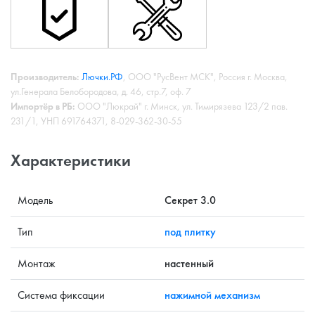
Производитель:
Лючки.РФ
, ООО "РусВент МСК", Россия г. Москва,
ул.Генерала Белобородова, д. 46, стр.7, оф. 7
Импортёр в РБ:
ООО "Люкрай" г. Минск, ул. Тимирязева 123/2 пав.
231/1, УНП 691764371, 8-029-362-30-55
Характеристики
Модель
Секрет 3.0
Тип
под плитку
Монтаж
настенный
Система фиксации
нажимной механизм