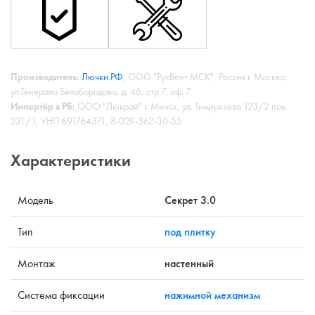
Производитель:
Лючки.РФ
, ООО "РусВент МСК", Россия г. Москва,
ул.Генерала Белобородова, д. 46, стр.7, оф. 7
Импортёр в РБ:
ООО "Люкрай" г. Минск, ул. Тимирязева 123/2 пав.
231/1, УНП 691764371, 8-029-362-30-55
Характеристики
Модель
Секрет 3.0
Тип
под плитку
Монтаж
настенный
Система фиксации
нажимной механизм