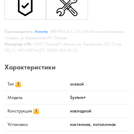
Производитель:
Awenta
, АВЕНТА Е.В.А., 05-300 Миньск-Мазовецки,
Стоядла, ул. Варшавская 99, Польша
Импортёр в РБ:
ООО "Люкрай" г. Минск, ул. Тимирязева 123/2 пав.
231/1, УНП 691764371, 8-029-362-30-55
Характеристики
Тип
?
осевой
Модель
System+
Конструкция
?
накладной
Установка
настенная, потолочная