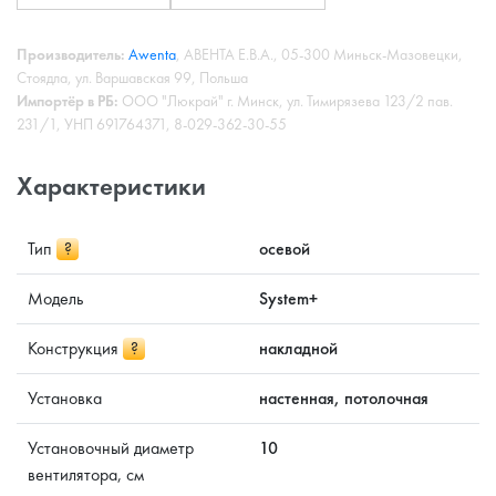
Производитель:
Awenta
, АВЕНТА Е.В.А., 05-300 Миньск-Мазовецки,
Стоядла, ул. Варшавская 99, Польша
Импортёр в РБ:
ООО "Люкрай" г. Минск, ул. Тимирязева 123/2 пав.
231/1, УНП 691764371, 8-029-362-30-55
Характеристики
Тип
?
осевой
Модель
System+
Конструкция
?
накладной
Установка
настенная, потолочная
Установочный диаметр
10
вентилятора, см