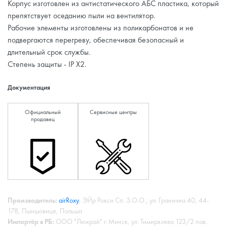
Корпус изготовлен из антистатического АБС пластика, который
препятствует оседанию пыли на вентилятор.
Рабочие элементы изготовлены из поликарбонатов и не
подвергаются перегреву, обеспечивая безопасный и
длительный срок службы.
Степень защиты - IP X2.
Документация
Официальный
Сервисные центры
продавец
Производитель:
airRoxy
, ЭЙр Рокси Сп. З.О.О., ул. Гранична 40, 44-
178, Пшишовице, Польша
Импортёр в РБ:
ООО "Люкрай" г. Минск, ул. Тимирязева 123/2 пав.