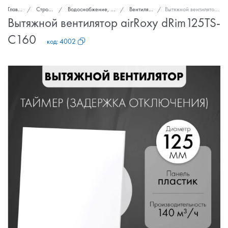
Главная
Стройка и ремонт
Водоснабжение, канализация, вентиляция
Вентиляторы вытяжные
Вытяжной вентилятор airRoxy dRim125TS-C160
Вытяжной вентилятор airRoxy dRim125TS-
C160
код:
4002