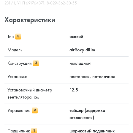
231/1, УНП 691764371, 8-029-362-30-55
Характеристики
Тип
?
осевой
Модель
airRoxy dRim
Конструкция
?
накладной
Установка
настенная, потолочная
Установочный диаметр
12.5
вентилятора, см
Управление
?
таймер (задержка
отключения)
Подшипник
?
шариковый подшипник