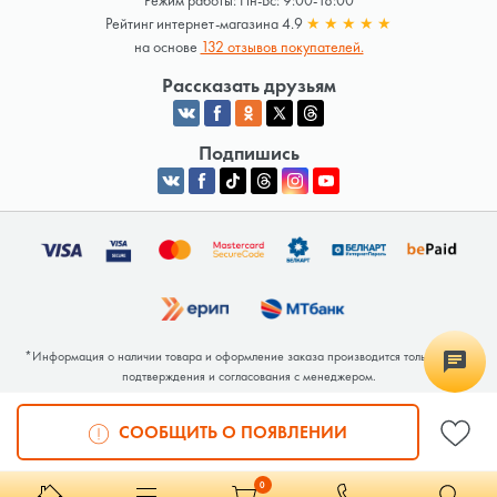
Режим работы: Пн-Вс: 9:00-18:00
Рейтинг интернет-магазина 4.9
★
★
★
★
★
на основе
132 отзывов покупателей.
Рассказать друзьям
Подпишись
*Информация о наличии товара и оформление заказа производится только после
подтверждения и согласования с менеджером.
Общество с ограниченной ответственностью «Люкрай» Юридический адрес:
220062, г. Минск, ул. Тимирязева, дом 123, корп. 2, оф. 367/2 Почтовый адрес:
СООБЩИТЬ О ПОЯВЛЕНИИ
220062, г. Минск, ул. Тимирязева, дом 123, корп. 2, оф. 367/2 УНП 691764371
Интернет-магазин зарегистрирован в Торговом реестре РБ под номером 768117 от
04.02.2026.
0