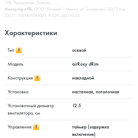
178, Пшишовице, Польша
Импортёр в РБ:
ООО "Люкрай" г. Минск, ул. Тимирязева 123/2 пав.
231/1, УНП 691764371, 8-029-362-30-55
Характеристики
Тип
?
осевой
Модель
airRoxy dRim
Конструкция
?
накладной
Установка
настенная, потолочная
Установочный диаметр
12.5
вентилятора, см
Управление
?
таймер (задержка
включения)