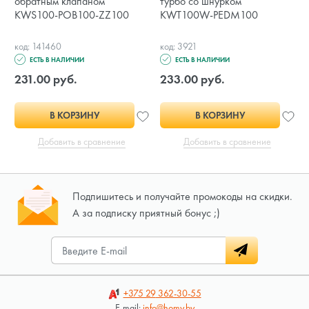
обратным клапаном
турбо со шнурком
KWS100-POB100-ZZ100
KWT100W-PEDM100
код: 141460
код: 3921
ЕСТЬ В НАЛИЧИИ
ЕСТЬ В НАЛИЧИИ
231.00 руб.
233.00 руб.
В КОРЗИНУ
В КОРЗИНУ
Добавить в сравнение
Добавить в сравнение
Подпишитесь и получайте промокоды на скидки.
А за подписку приятный бонус ;)
+375 29
362-30-55
E-mail:
info@homy.by