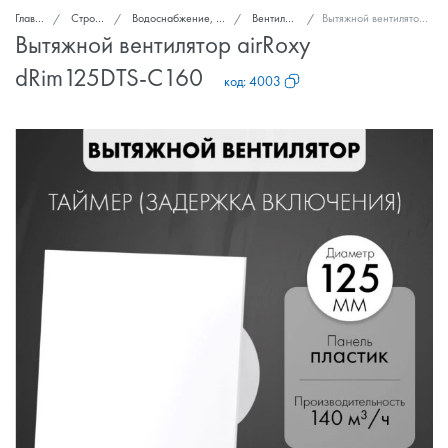
Главная
Стройка и ремонт
Водоснабжение, канализация, вентиляция
Вентиляторы вытяжные
Вытяжной вентилятор airRoxy dRim125DTS-C160
Вытяжной вентилятор airRoxy
dRim125DTS-C160
код:
4003