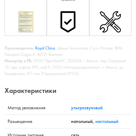
Производитель:
Royal Clima
, Цлима Тецнологие С.р.л, Италия, ВИА
Назарио Сауро 4, 40121 Болонья
Импортёр в РБ:
ООО "БризБелМ", 220036, г. Минск, пер. Северный
13, адм. корпус №5, каб.9, ООО «Интерпрайд климат», г. Минск, ул.
Тимирязева, 67, пом. 9 (внутренний №116)
Характеристики
Метод увлажнения
ультразвуковой
Размещение
напольный,
настольный
Источник питания
сеть