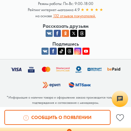
Режим работы: Пн-Вс: 9:00-18:00
Рейтинг интернет-магазина 4.9
★
★
★
★
★
на основе
132 отзывов покупателей.
Рассказать друзьям
Подпишись
*Информация о наличии товара и оформление заказа производится только после
подтверждения и согласования с менеджером.
Общество с ограниченной ответственностью «Люкрай» Юридический адрес:
220062, г. Минск, ул. Тимирязева, дом 123, корп. 2, оф. 367/2 Почтовый адрес:
СООБЩИТЬ О ПОЯВЛЕНИИ
220062, г. Минск, ул. Тимирязева, дом 123, корп. 2, оф. 367/2 УНП 691764371
Интернет-магазин зарегистрирован в Торговом реестре РБ под номером 768117 от
04.02.2026.