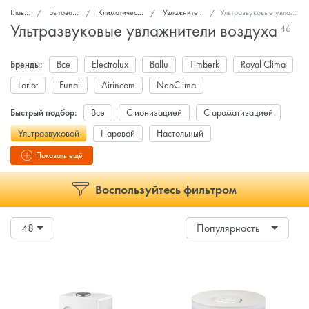
Главная
Бытовая техника
Климатическая техника
Увлажнители воздуха
Ультразвуковые увлажнители воздуха
Ультразвуковые увлажнители воздуха
46
Бренды:
Все
Electrolux
Ballu
Timberk
Royal Clima
Loriot
Funai
Airincom
NeoClima
Быстрый подбор:
Все
С ионизацией
С ароматизацией
Ультразвуковой
Паровой
Настольный
С гигростатом/гигрометром
Белый
Черный
Показать ещё
Воспользуйтесь фильтром
48
Популярность