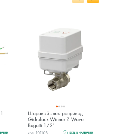
(1
Шаровый электропривод
Шаровый 
Gidrolock Winner Z-Wave
Gidroloc
Bugatti 1/2"
Bugatti 3
код: 101108
код: 101110
ЛИЧИИ
ЕСТЬ В НАЛИЧИИ