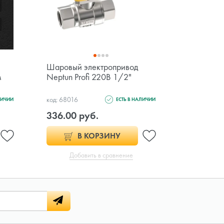
Шаровый электропривод
Система 
м
Neptun Profi 220В 1/2"
Neptun Pr
код: 68016
код: 118759
ЛИЧИИ
ЕСТЬ В НАЛИЧИИ
336.00 руб.
1 740.0
В КОРЗИНУ
Добавить в сравнение
Доб