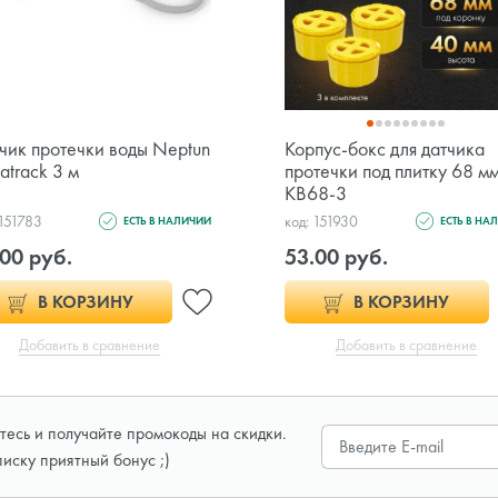
чик протечки воды Neptun
Корпус-бокс для датчика
atrack 3 м
протечки под плитку 68 м
KB68-3
 151783
код: 151930
ЕСТЬ В НАЛИЧИИ
ЕСТЬ В НА
00 руб.
53.00 руб.
В КОРЗИНУ
В КОРЗИНУ
Добавить в сравнение
Добавить в сравнение
есь и получайте промокоды на скидки.
писку приятный бонус ;)