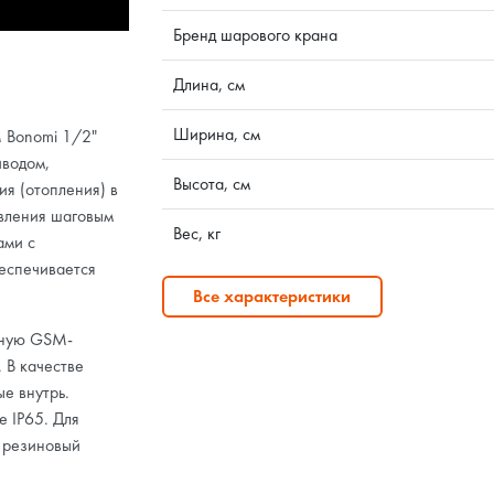
Бренд шарового крана
Длина, см
Ширина, см
 Bonomi 1/2"
иводом,
Высота, см
я (отопления) в
авления шаговым
Вес, кг
ами с
еспечивается
Все характеристики
дную GSM-
 В качестве
е внутрь.
е IP65. Для
 резиновый