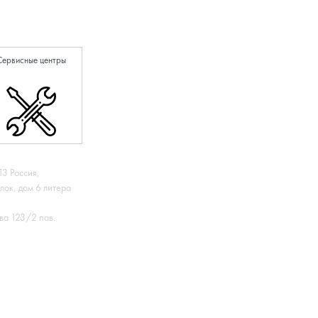
Сервисные центры
13 Россия,
лок, дом 6 литера
ва 123/2 пав.