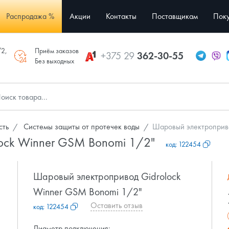
Распродажа %
Акции
Контакты
Поставщикам
Поку
/2,
Приём заказов
+375 29
362-30-55
Без выходных
сть
Системы защиты от протечек воды
Шаровый электроприво
lock Winner GSM Bonomi 1/2"
код:
122454
Шаровый электропривод Gidrolock
Winner GSM Bonomi 1/2"
Оставить отзыв
код:
122454
Диаметр подключения: