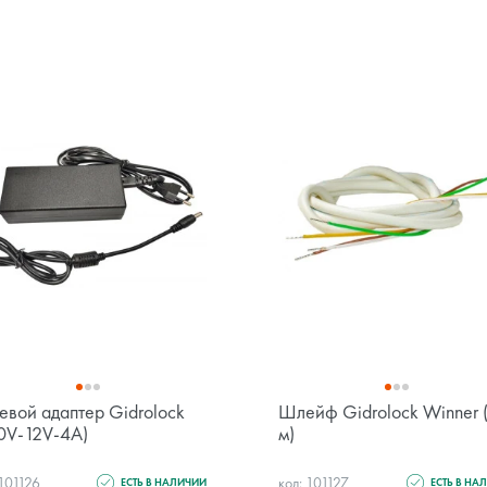
евой адаптер Gidrolock
Шлейф Gidrolock Winner 
0V-12V-4А)
м)
 101126
код: 101127
ЕСТЬ В НАЛИЧИИ
ЕСТЬ В НА