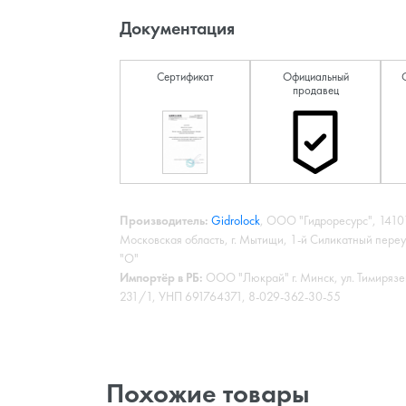
Документация
Сертификат
Официальный
продавец
Производитель:
Gidrolock
, ООО "Гидроресурс", 1410
Московская область, г. Мытищи, 1-й Силикатный переу
"О"
Импортёр в РБ:
ООО "Люкрай" г. Минск, ул. Тимирязе
231/1, УНП 691764371, 8-029-362-30-55
Похожие товары