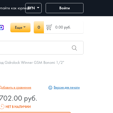
пайте как юрлицо
BYN
Войти
0
0.00
руб.
Еще
д Gidrolock Winner GSM Bonomi 1/2"
Версия для печати
Добавить в сравнение
702.00 руб.
НЕТ В НАЛИЧИИ