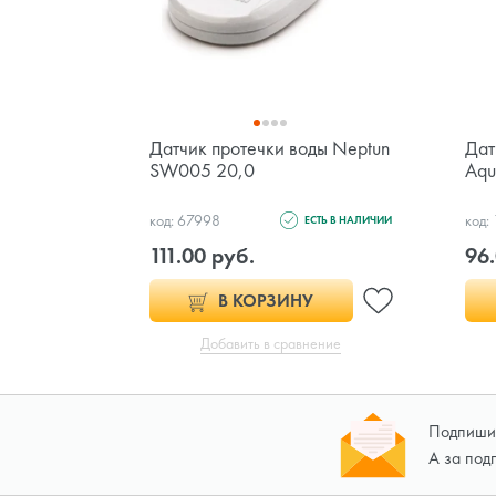
Датчик протечки воды Neptun
Дат
SW005 20,0
Aqu
код: 67998
код:
ЕСТЬ В НАЛИЧИИ
111.00 руб.
96.
В КОРЗИНУ
Добавить в сравнение
Подпишит
А за под