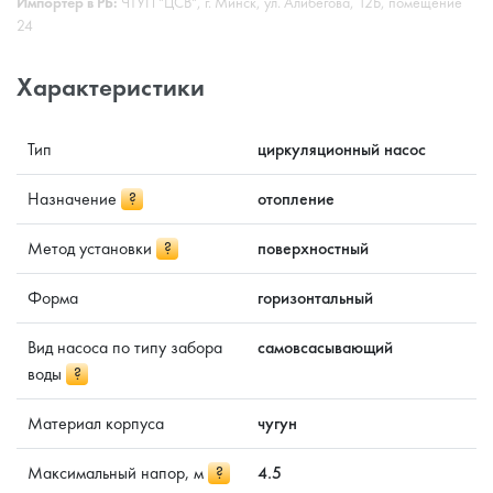
Импортёр в РБ:
ЧТУП "ЦСВ", г. Минск, ул. Алибегова, 12Б, помещение
24
Характеристики
Тип
циркуляционный насос
Назначение
?
отопление
Метод установки
?
поверхностный
Форма
горизонтальный
Вид насоса по типу забора
самовсасывающий
воды
?
Материал корпуса
чугун
Максимальный напор, м
?
4.5