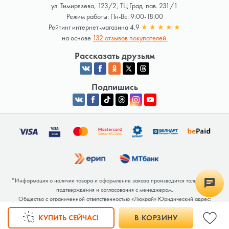
ул. Тимирязева, 123/2, ТЦ Град, пав. 231/1
Режим работы: Пн-Вс: 9:00-18:00
Рейтинг интернет-магазина 4.9
★
★
★
★
★
на основе
132 отзывов покупателей.
Рассказать друзьям
Подпишись
*Информация о наличии товара и оформление заказа производится только после
подтверждения и согласования с менеджером.
Общество с ограниченной ответственностью «Люкрай» Юридический адрес:
220062, г. Минск, ул. Тимирязева, дом 123, корп. 2, оф. 367/2 Почтовый адрес:
КУПИТЬ СЕЙЧАС!
В КОРЗИНУ
220062, г. Минск, ул. Тимирязева, дом 123, корп. 2, оф. 367/2 УНП 691764371
Интернет-магазин зарегистрирован в Торговом реестре РБ под номером 768117 от