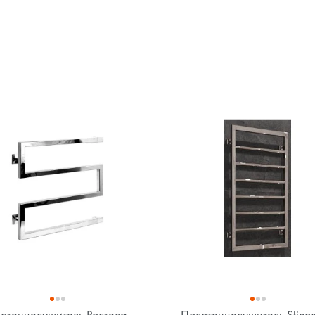
отенцесушитель Ростела
Полотенцесушитель Stino