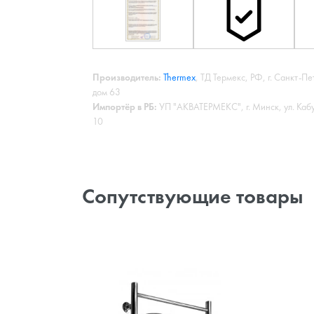
Производитель:
Thermex
, ТД Термекс, РФ, г. Санкт-Пе
дом 63
Импортёр в РБ:
УП "АКВАТЕРМЕКС", г. Минск, ул. Каб
10
Сопутствующие товары