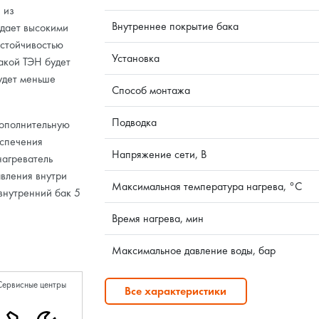
 из
Внутреннее покрытие бака
адает высокими
устойчивостью
Установка
Такой ТЭН будет
будет меньше
Способ монтажа
Подводка
дополнительную
еспечения
Напряжение сети, В
нагреватель
авления внутри
Максимальная температура нагрева, °C
 внутренний бак 5
Время нагрева, мин
Максимальное давление воды, бар
Сервисные центры
Все характеристики