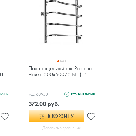
Полотенцесушитель Ростела
Полотенц
НП
Чайка 500х600/5 БП (1")
Квадро 
(1/2")
код: 63950
код: 63757
ЛИЧИИ
ЕСТЬ В НАЛИЧИИ
372.00 руб.
910.00 
В КОРЗИНУ
Добавить в сравнение
Доб