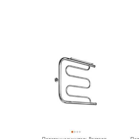
Полотенцесушитель Ростела
Пол