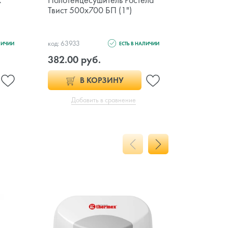
Твист 500x700 БП (1")
Аврора П
код: 63933
код: 138154
ЛИЧИИ
ЕСТЬ В НАЛИЧИИ
382.00 руб.
320.00 
В КОРЗИНУ
Добавить в сравнение
Доб