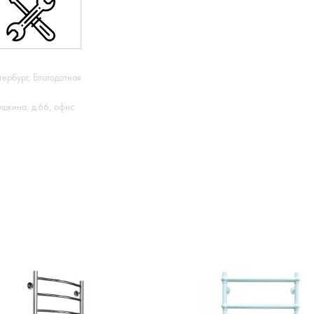
тербург, Благодатная
ушкина, д.66, офис