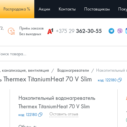
Распродажа %
Акции
Контакты
Поставщикам
Поку
/2,
Приём заказов
+375 29
362-30-55
Без выходных
 канализация, вентиляция
Водонагреватели
Накопительный в
Thermex TitaniumHeat 70 V Slim
код:
122180
Накопительный водонагреватель
Thermex TitaniumHeat 70 V Slim
Оставить отзыв
код:
122180
Объем, л: