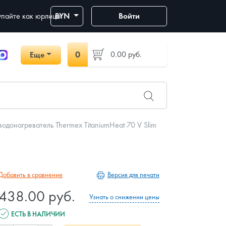
пайте как юрлицо
BYN
Войти
0
0.00
руб.
Еще
одонагреватель Thermex TitaniumHeat 70 V Slim
Версия для печати
Добавить в сравнение
438.00 руб.
Узнать о снижении цены
ЕСТЬ В НАЛИЧИИ