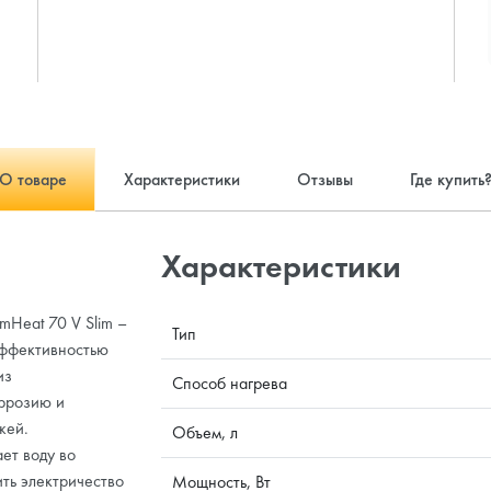
О товаре
Характеристики
Отзывы
Где купить
Характеристики
mHeat 70 V Slim –
Тип
эффективностью
из
Способ нагрева
ррозию и
жей.
Объем, л
ет воду во
ить электричество
Мощность, Вт