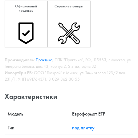
Официальный
Сервисные центры
продавец
Производитель:
Практика
, ППК "Практика", РФ, 115583, г. Москва, ул.
Генерала Белова, дом 43, корпус 2, 2 этаж, офис 32
Импортёр в РБ:
ООО "Люкрай" г. Минск, ул. Тимирязева 123/2 пав.
231/1, УНП 691764371, 8-029-362-30-55
Характеристики
Модель
Евроформат ЕТР
Тип
под плитку