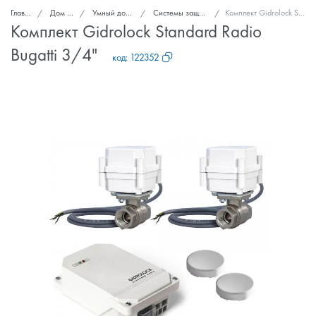
Главная
Дом и сад
Умный дом и безопасность
Системы защиты от протечек воды
Комплект Gidrоlock Standard Radio Bugatti 3/4"
Комплект Gidrоlock Standard Radio
Bugatti 3/4"
код:
122352