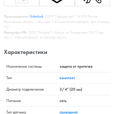
Производитель:
Gidrolock
, ООО "Гидроресурс", 141013 Россия,
Московская область, г. Мытищи, 1-й Силикатный переулок, дом 6 литера
"О"
Импортёр в РБ:
ООО "Люкрай" г. Минск, ул. Тимирязева 123/2 пав.
231/1, УНП 691764371, 8-029-362-30-55
Характеристики
Назначение системы
защита от протечек
Тип
комплект
Диаметр подключения
3/4" (20 мм)
Питание
сеть
Тип датчика
проводной