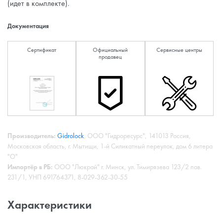
(идет в комплекте).
Документация
Сертификат
Официальный
Сервисные центры
продавец
Производитель:
Gidrolock
, ООО "Гидроресурс", 141013 Россия,
Московская область, г. Мытищи, 1-й Силикатный переулок, дом 6 литера
"О"
Импортёр в РБ:
ООО "Люкрай" г. Минск, ул. Тимирязева 123/2 пав.
231/1, УНП 691764371, 8-029-362-30-55
Характеристики