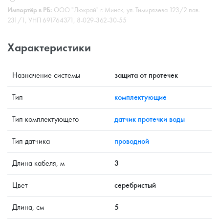
Импортёр в РБ:
ООО "Люкрай" г. Минск, ул. Тимирязева 123/2 пав.
231/1, УНП 691764371, 8-029-362-30-55
Характеристики
Назначение системы
защита от протечек
Тип
комплектующие
Тип комплектующего
датчик протечки воды
Тип датчика
проводной
Длина кабеля, м
3
Цвет
серебристый
Длина, см
5