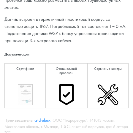
протечки воды можно разместить в любых труднодоступных
местах.
Датчик встроен в герметичный пластиковый корпус со
степенью защиты IP67. Потребляемый ток составляет I = 0 мА.
Подключение датчика WSP к блоку управления производится
при помощи 3-х метрового кабеля.
Документация
Сертификат
Официальный
Сервисные центры
продавец
Производитель:
Gidrolock
, ООО "Гидроресурс", 141013 Россия,
Московская область, г. Мытищи, 1-й Силикатный переулок, дом 6 литера
"О"