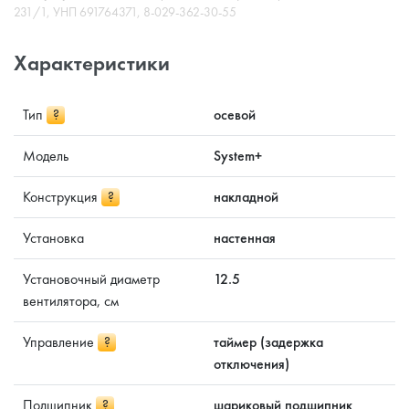
231/1, УНП 691764371, 8-029-362-30-55
Характеристики
Тип
?
осевой
Модель
System+
Конструкция
?
накладной
Установка
настенная
Установочный диаметр
12.5
вентилятора, см
Управление
?
таймер (задержка
отключения)
Подшипник
?
шариковый подшипник