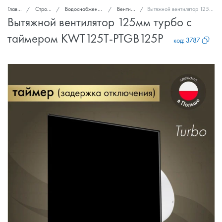
Главная
Стройка и ремонт
Водоснабжение, канализация, вентиляция
Вентиляторы вытяжные
Вытяжной вентилятор 125мм турбо с таймером KWT125T-PTGB125P
Вытяжной вентилятор 125мм турбо с
таймером KWT125T-PTGB125P
код:
3787