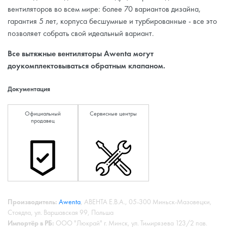
вентиляторов во всем мире: более 70 вариантов дизайна,
гарантия 5 лет, корпуса бесшумные и турбированные - все это
позволяет собрать свой идеальный вариант.
Все вытяжные вентиляторы Awenta могут
доукомплектовываться обратным клапаном.
Документация
Официальный
Сервисные центры
продавец
Производитель:
Awenta
, АВЕНТА Е.В.А., 05-300 Миньск-Мазовецки,
Стоядла, ул. Варшавская 99, Польша
Импортёр в РБ:
ООО "Люкрай" г. Минск, ул. Тимирязева 123/2 пав.