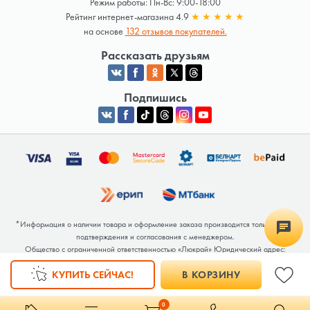
Режим работы: Пн-Вс: 9:00-18:00
Рейтинг интернет-магазина 4.9
★
★
★
★
★
на основе
132 отзывов покупателей.
Рассказать друзьям
Подпишись
*Информация о наличии товара и оформление заказа производится только после
подтверждения и согласования с менеджером.
Общество с ограниченной ответственностью «Люкрай» Юридический адрес:
220062, г. Минск, ул. Тимирязева, дом 123, корп. 2, оф. 367/2 Почтовый адрес:
КУПИТЬ СЕЙЧАС!
В КОРЗИНУ
220062, г. Минск, ул. Тимирязева, дом 123, корп. 2, оф. 367/2 УНП 691764371
Интернет-магазин зарегистрирован в Торговом реестре РБ под номером 768117 от
04.02.2026.
0