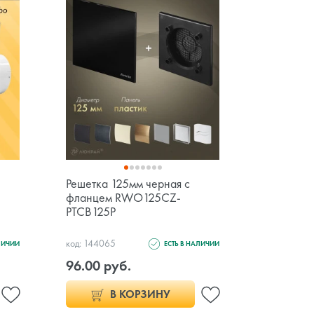
Решетка 125мм черная с
Щелевая 
фланцем RWO125CZ-
вентилят
PTCB125P
черный 
код: 144065
код: 151857
ЛИЧИИ
ЕСТЬ В НАЛИЧИИ
96.00 руб.
335.00 
В КОРЗИНУ