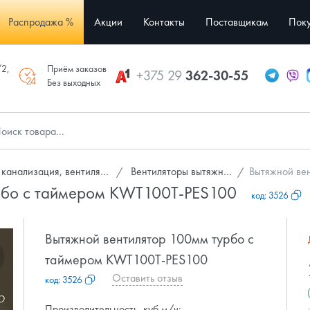
Распродажа %
Акции
Контакты
Поставщикам
Поку
/2,
Приём заказов
+375 29
362-30-55
Без выходных
анализация, вентиляция
Вентиляторы вытяжные
Вытяжной вен
урбо с таймером KWT100T-PES100
код:
3526
Вытяжной вентилятор 100мм турбо с
таймером KWT100T-PES100
Оставить отзыв
код:
3526
Производительность, куб.м/ч: