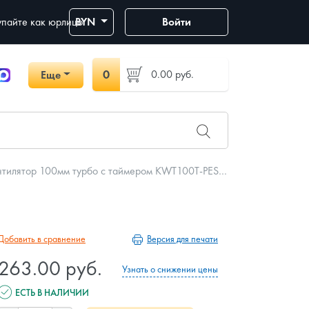
пайте как юрлицо
BYN
Войти
0
0.00
руб.
Еще
тилятор 100мм турбо с таймером KWT100T-PES100
Версия для печати
Добавить в сравнение
263.00 руб.
Узнать о снижении цены
ЕСТЬ В НАЛИЧИИ