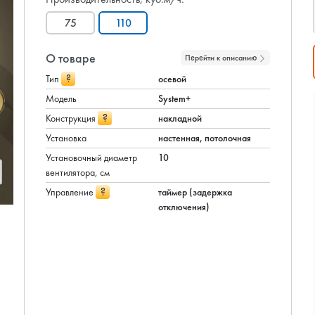
75
110
О товаре
Перейти к описанию
?
Тип
осевой
Модель
System+
?
Конструкция
накладной
Установка
настенная, потолочная
Установочный диаметр
10
вентилятора, см
?
Управление
таймер (задержка
отключения)