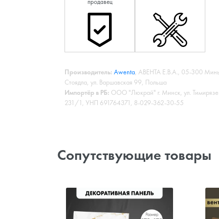
продавец
Производитель:
Awenta
, АВЕНТА Е.В.А., 05-300 Мин
Стоядла, ул. Варшавская 99, Польша
Импортёр в РБ:
ООО "Люкрай" г. Минск, ул. Тимирязе
231/1, УНП 691764371, 8-029-362-30-55
Сопутствующие товары