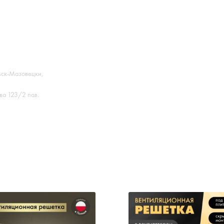
ьск-Мазовецки,
ва 123/2 пав.