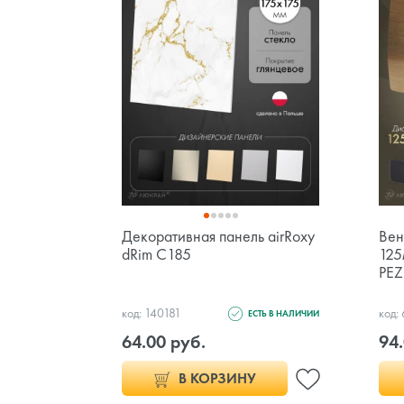
Декоративная панель airRoxy
Вен
dRim C185
125
PEZ
код: 140181
код:
ЕСТЬ В НАЛИЧИИ
64.00 руб.
94.
В КОРЗИНУ