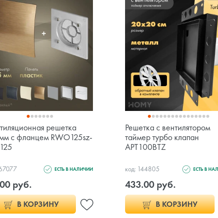
тиляционная решетка
Решетка с вентилятором
мм с фланцем RWO125sz-
таймер турбо клапан
125
APT100BTZ
 67077
код: 144805
ЕСТЬ В НАЛИЧИИ
ЕСТЬ В НА
00 руб.
433.00 руб.
В КОРЗИНУ
В КОРЗИНУ