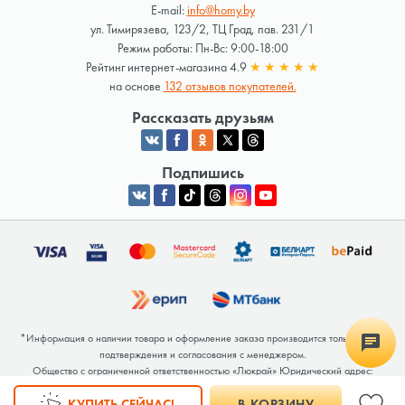
E-mail:
info@homy.by
ул. Тимирязева, 123/2, ТЦ Град, пав. 231/1
Режим работы: Пн-Вс: 9:00-18:00
Рейтинг интернет-магазина 4.9
★
★
★
★
★
на основе
132 отзывов покупателей.
Рассказать друзьям
Подпишись
*Информация о наличии товара и оформление заказа производится только после
подтверждения и согласования с менеджером.
Общество с ограниченной ответственностью «Люкрай» Юридический адрес:
220062, г. Минск, ул. Тимирязева, дом 123, корп. 2, оф. 367/2 Почтовый адрес:
КУПИТЬ СЕЙЧАС!
В КОРЗИНУ
220062, г. Минск, ул. Тимирязева, дом 123, корп. 2, оф. 367/2 УНП 691764371