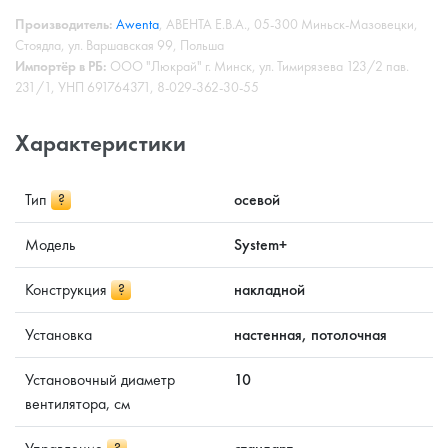
Производитель:
Awenta
, АВЕНТА Е.В.А., 05-300 Миньск-Мазовецки,
Стоядла, ул. Варшавская 99, Польша
Импортёр в РБ:
ООО "Люкрай" г. Минск, ул. Тимирязева 123/2 пав.
231/1, УНП 691764371, 8-029-362-30-55
Характеристики
Тип
?
осевой
Модель
System+
Конструкция
?
накладной
Установка
настенная, потолочная
Установочный диаметр
10
вентилятора, см