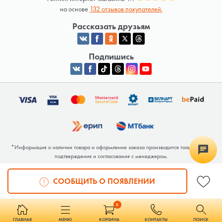
на основе
132 отзывов покупателей.
Рассказать друзьям
Подпишись
*Информация о наличии товара и оформление заказа производится только после
подтверждения и согласования с менеджером.
Общество с ограниченной ответственностью «Люкрай» Юридический адрес:
220062, г. Минск, ул. Тимирязева, дом 123, корп. 2, оф. 367/2 Почтовый адрес:
СООБЩИТЬ О ПОЯВЛЕНИИ
220062, г. Минск, ул. Тимирязева, дом 123, корп. 2, оф. 367/2 УНП 691764371
Интернет-магазин зарегистрирован в Торговом реестре РБ под номером 768117 от
04.02.2026.
0
ГЛАВНАЯ
МЕНЮ
КОРЗИНА
КОНТАКТЫ
ПОИСК