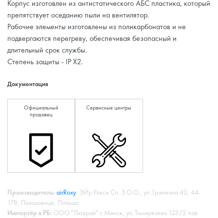
Корпус изготовлен из антистатического АБС пластика, который
препятствует оседанию пыли на вентилятор.
Рабочие элементы изготовлены из поликарбонатов и не
подвергаются перегреву, обеспечивая безопасный и
длительный срок службы.
Степень защиты - IP X2.
Документация
Официальный
Сервисные центры
продавец
Производитель:
airRoxy
, ЭЙр Рокси Сп. З.О.О., ул. Гранична 40, 44-
178, Пшишовице, Польша
Импортёр в РБ:
ООО "Люкрай" г. Минск, ул. Тимирязева 123/2 пав.