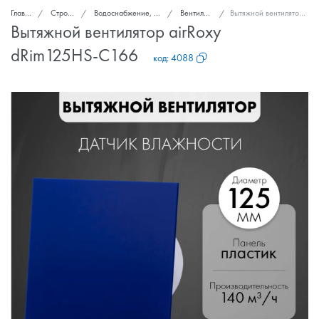
Главная
Стройка и ремонт
Водоснабжение, канализация, вентиляция
Вентиляторы вытяжные
Вытяжной вентилятор airRoxy dRim125HS-C166
Вытяжной вентилятор airRoxy
dRim125HS-C166
код:
4088