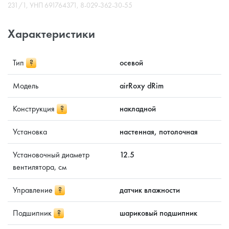
231/1, УНП 691764371, 8-029-362-30-55
Характеристики
Тип
?
осевой
Модель
airRoxy dRim
Конструкция
?
накладной
Установка
настенная, потолочная
Установочный диаметр
12.5
вентилятора, см
Управление
?
датчик влажности
Подшипник
?
шариковый подшипник