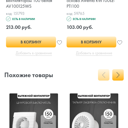
вентилятором 100 белая
основа Awenta RW100sz-
AV100125WS
PTI100
код: 151793
код: 59765
ЕСТЬ В НАЛИЧИИ
ЕСТЬ В НАЛИЧИИ
213.00 руб.
103.00 руб.
В КОРЗИНУ
В КОРЗИНУ
Добавить в сравнение
Добавить в сравнение
Похожие товары