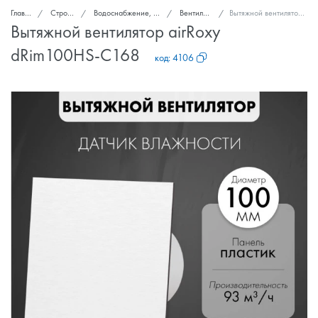
Главная
Стройка и ремонт
Водоснабжение, канализация, вентиляция
Вентиляторы вытяжные
Вытяжной вентилятор airRoxy dRim100HS-C168
Вытяжной вентилятор airRoxy
dRim100HS-C168
код:
4106