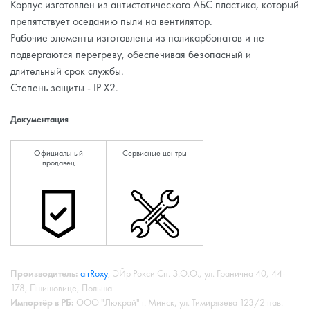
Корпус изготовлен из антистатического АБС пластика, который
препятствует оседанию пыли на вентилятор.
Рабочие элементы изготовлены из поликарбонатов и не
подвергаются перегреву, обеспечивая безопасный и
длительный срок службы.
Степень защиты - IP X2.
Документация
Официальный
Сервисные центры
продавец
Производитель:
airRoxy
, ЭЙр Рокси Сп. З.О.О., ул. Гранична 40, 44-
178, Пшишовице, Польша
Импортёр в РБ:
ООО "Люкрай" г. Минск, ул. Тимирязева 123/2 пав.