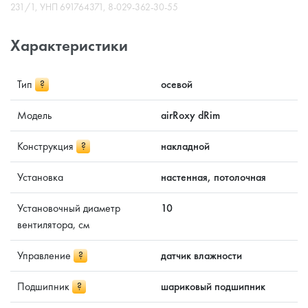
231/1, УНП 691764371, 8-029-362-30-55
Характеристики
Тип
?
осевой
Модель
airRoxy dRim
Конструкция
?
накладной
Установка
настенная, потолочная
Установочный диаметр
10
вентилятора, см
Управление
?
датчик влажности
Подшипник
?
шариковый подшипник