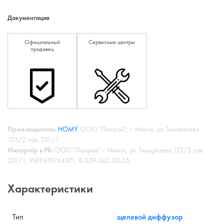
Документация
Официальный
Сервисные центры
продавец
Производитель:
HOMY
, ООО "Люкрай", г. Минск, ул. Тимирязева
123/2 пав. 231/1
Импортёр в РБ:
ООО "Люкрай" г. Минск, ул. Тимирязева 123/2 пав.
231/1, УНП 691764371, 8-029-362-30-55
Характеристики
Тип
щелевой диффузор