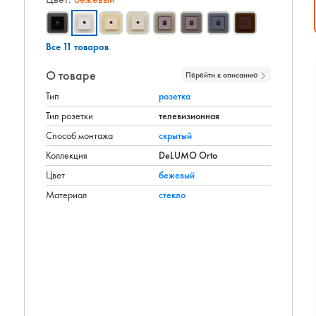
Все 11 товаров
О товаре
Перейти к описанию
Тип
розетка
Тип розетки
телевизионная
Способ монтажа
скрытый
Коллекция
DeLUMO Orto
Цвет
бежевый
Материал
стекло