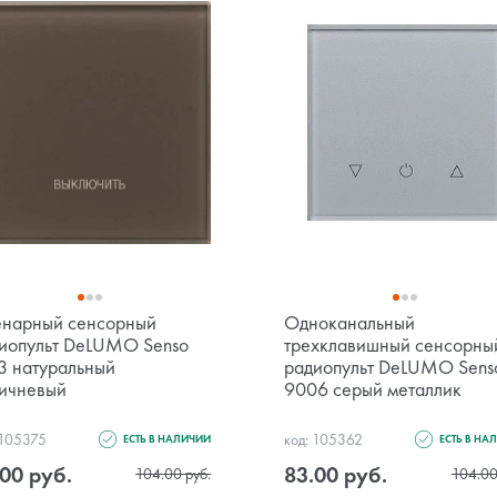
нарный сенсорный
Одноканальный
иопульт DeLUMO Senso
трехклавишный сенсорны
3 натуральный
радиопульт DeLUMO Sens
ичневый
9006 серый металлик
 105375
код: 105362
ЕСТЬ В НАЛИЧИИ
ЕСТЬ В НА
00 руб.
83.00 руб.
104.00 руб.
104.00