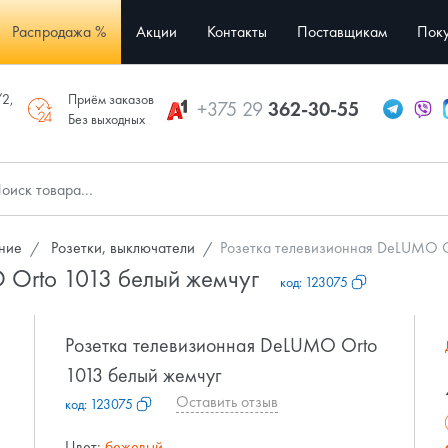
Распродажа %
Акции
Контакты
Поставщикам
Поку
/2,
Приём заказов
+375 29
362-30-55
Без выходных
ние
Розетки, выключатели
Розетка телевизионная DeLUMO O
 Orto 1013 белый жемчуг
код:
123075
Розетка телевизионная DeLUMO Orto
1013 белый жемчуг
Оставить отзыв
код:
123075
Цвет:
бежевый