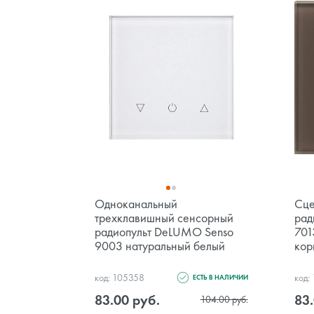
Одноканальный
Сце
трехклавишный сенсорный
рад
радиопульт DeLUMO Senso
701
9003 натуральный белый
кор
код: 105358
код:
ЕСТЬ В НАЛИЧИИ
83.00 руб.
83.
104.00 руб.