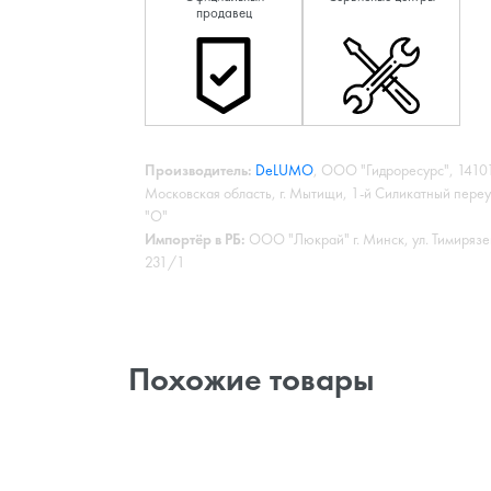
продавец
Производитель:
DeLUMO
, ООО "Гидроресурс", 14101
Московская область, г. Мытищи, 1-й Силикатный переу
"О"
Импортёр в РБ:
ООО "Люкрай" г. Минск, ул. Тимирязе
231/1
Похожие товары