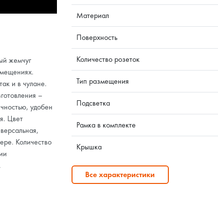
Материал
Поверхность
Количество розеток
ый жемчуг
омещениях.
Тип размещения
так и в чулане.
готовления –
Подсветка
ечностью, удобен
я. Цвет
Рамка в комплекте
версальная,
ере. Количество
Крышка
ии
.
Все характеристики