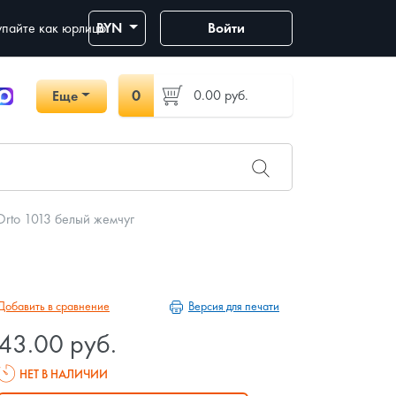
пайте как юрлицо
BYN
Войти
0
0.00
руб.
Еще
rto 1013 белый жемчуг
Версия для печати
Добавить в сравнение
43.00 руб.
НЕТ В НАЛИЧИИ