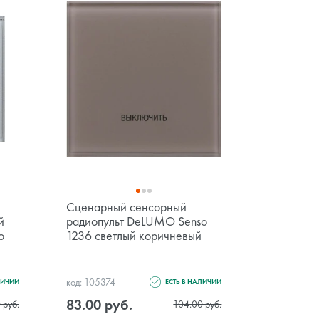
Сценарный сенсорный
Трехкана
й
радиопульт DeLUMO Senso
радиопул
o
1236 светлый коричневый
1236 све
код: 105374
код: 105352
ЛИЧИИ
ЕСТЬ В НАЛИЧИИ
83.00 руб.
83.00 р
 руб.
104.00 руб.