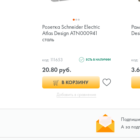
Розетка Schneider Electric
Рамк
Atlas Design ATN000941
Des
сталь
код: 111653
код:
ЕСТЬ В НАЛИЧИИ
20.80 руб.
3.6
В КОРЗИНУ
Добавить в сравнение
Подпишит
А за под