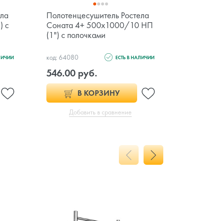
ела
Полотенцесушитель Ростела
Полотен
) с
Соната 4+ 500x1000/10 НП
Fincoppe
(1") с полочками
(1/2") ч
код: 64080
код: 116472
ЛИЧИИ
ЕСТЬ В НАЛИЧИИ
546.00 руб.
909.00 
В КОРЗИНУ
Добавить в сравнение
Доб