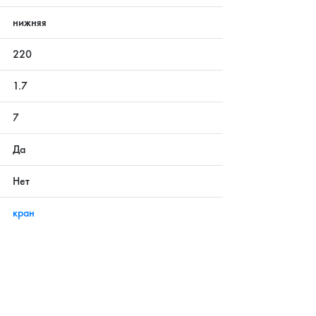
нижняя
220
1.7
7
Да
Нет
кран