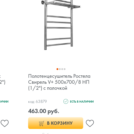
x
Полотенцесушитель Ростела
Полотенц
2")
Свирель V+ 500х700/8 НП
Классик 
(1/2") с полочкой
9005 БП 
код: 63879
код: 14940
ЛИЧИИ
ЕСТЬ В НАЛИЧИИ
463.00 руб.
590.00 
В КОРЗИНУ