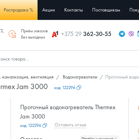
Распродажа %
Акции
Контакты
Поставщикам
Поку
/2,
Приём заказов
+375 29
362-30-55
Без выходных
 канализация, вентиляция
Водонагреватели
Проточный водо
ermex Jam 3000
код:
122296
Проточный водонагреватель Thermex
Jam 3000
Оставить отзыв
код:
122296
О товаре
Перейти к описанию