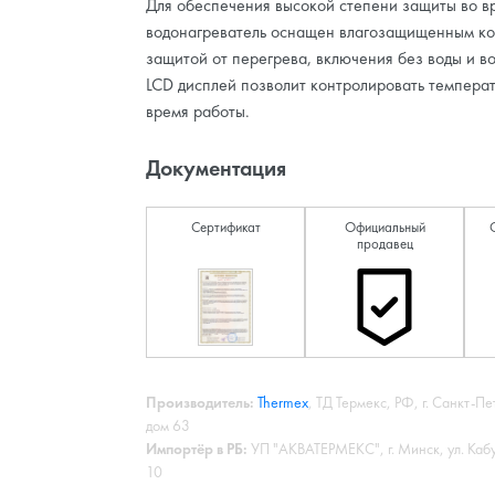
Для обеспечения высокой степени защиты во в
водонагреватель оснащен влагозащищенным ко
защитой от перегрева, включения без воды и в
LCD дисплей позволит контролировать температ
время работы.
Документация
Сертификат
Официальный
продавец
Производитель:
Thermex
, ТД Термекс, РФ, г. Санкт-Пе
дом 63
Импортёр в РБ:
УП "АКВАТЕРМЕКС", г. Минск, ул. Каб
10