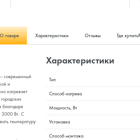
О товаре
Характеристики
Отзывы
Где купить
Характеристики
 – современный
Тип
кой и
нно нагревает
Способ нагрева
 городских
я благодаря
Мощность, Вт
 3000 Вт. С
вать температуру
Установка
Способ монтажа