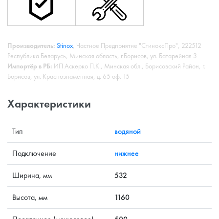
Производитель:
Stinox
, Частное Предприятие "СтиноксПро", 222512
Республика Беларусь, Минская область, г.Борисов, ул. Батарейная 3
Импортёр в РБ:
ИП Аскерко П.К., Минская обл., Борисовский Район, г.
Борисов, ул. Краснознаменная, д. 65 оф. 15
Характеристики
Тип
водяной
Подключение
нижнее
Ширина, мм
532
Высота, мм
1160