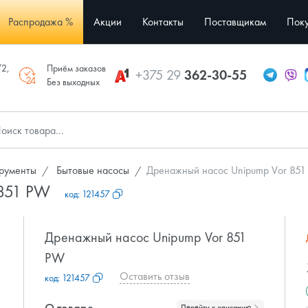
Распродажа %
Акции
Контакты
Поставщикам
Поку
/2,
Приём заказов
+375 29
362-30-55
Без выходных
трументы
Бытовые насосы
Дренажный насос Unipump Vor 85
 851 PW
код:
121457
Дренажный насос Unipump Vor 851
PW
Оставить отзыв
код:
121457
О товаре
Перейти к описанию