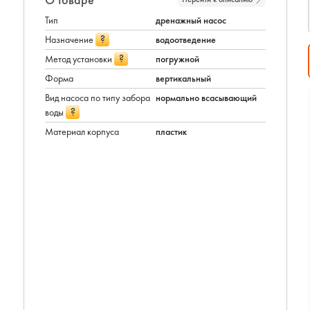
Тип
дренажный насос
?
Назначение
водоотведение
?
Метод установки
погружной
Форма
вертикальный
Вид насоса по типу забора
нормально всасывающий
?
воды
Материал корпуса
пластик