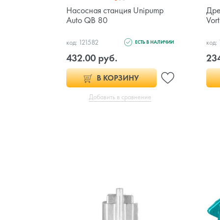
Насосная станция Unipump
Дре
Auto QB 80
Vor
код: 121582
код:
ЕСТЬ В НАЛИЧИИ
432.00 руб.
234
В КОРЗИНУ
Добавить в сравнение