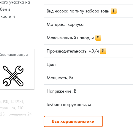
ного участка на
обен в
Вид насоса по типу забора воды
?
йкости и
Материал корпуса
Максимальный напор, м
?
Производительность, м3/ч
?
Сервисные центры
Цвет
Мощность, Вт
Напряжение, В
 РФ, 143981,
Глубина погружения, м
нтральная, 110
 12Б, помещение 24
Все характеристики