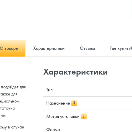
О товаре
Характеристики
Отзывы
Где купить
Характеристики
подойдет для
Тип
также для
пециальном
Назначение
?
статочно
ени.
Метод установки
?
ому в случае
Форма