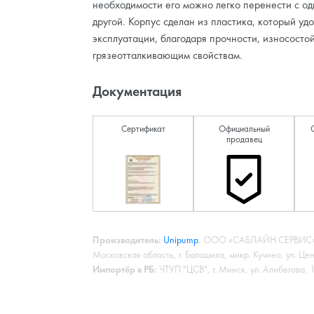
необходимости его можно легко перенести с од
другой. Корпус сделан из пластика, который уд
эксплуатации, благодаря прочности, износосто
грязеотталкивающим свойствам.
Документация
Сертификат
Официальный
продавец
Производитель:
Unipump
, ООО «САБЛАЙН СЕРВИС»,
Московская область, г. Балашиха, микр. Кучино, ул. Це
Импортёр в РБ:
ЧТУП "ЦСВ", г. Минск, ул. Алибегова,