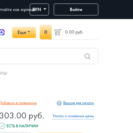
пайте как юрлицо
BYN
Войти
0
0.00
руб.
Еще
1 PW
Версия для печати
Добавить в сравнение
303.00 руб.
Узнать о снижении цены
ЕСТЬ В НАЛИЧИИ