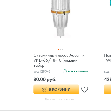
Скважинный насос Aqualink
Пов
VP D-65/18-10 (нижний
TW
забор)
код: 128076
код:
ЕСТЬ В НАЛИЧИИ
80.00 руб.
428
В КОРЗИНУ
Добавить в сравнение