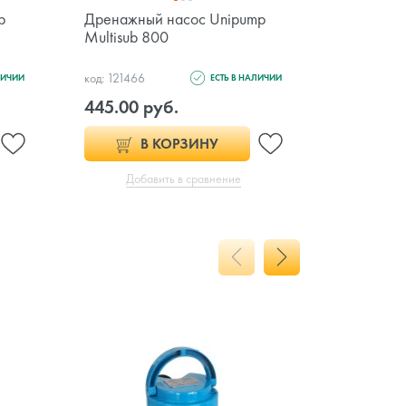
p
Дренажный насос Unipump
Поверхно
Multisub 800
Unipump 
код: 121466
код: 121503
ЛИЧИИ
ЕСТЬ В НАЛИЧИИ
445.00 руб.
450.00 
В КОРЗИНУ
Добавить в сравнение
Доб