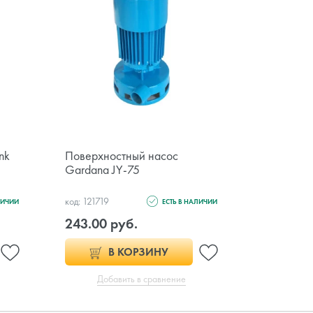
nk
Поверхностный насос
Циркуляц
Gardana JY-75
Aqualink 
код: 121719
код: 128047
ЛИЧИИ
ЕСТЬ В НАЛИЧИИ
243.00 руб.
131.00 
В КОРЗИНУ
Добавить в сравнение
Доб