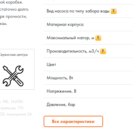
ой коробке.
статочно долго.
Вид насоса по типу забора воды
?
ря прочности,
вам.
Материал корпуса
Максимальный напор, м
?
Производительность, м3/ч
?
Сервисные центры
Цвет
Мощность, Вт
Напряжение, В
 РФ, 143981,
Давление, бар
нтральная, 110
 12Б, помещение 24
Все характеристики