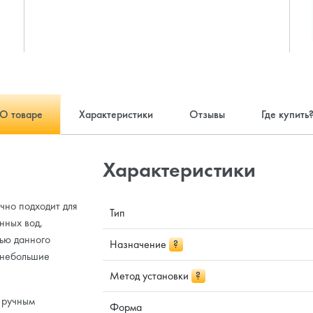
О товаре
Характеристики
Отзывы
Где купить
Характеристики
чно подходит для
Тип
нных вод,
ью данного
Назначение
?
, небольшие
Метод установки
?
 ручным
Форма