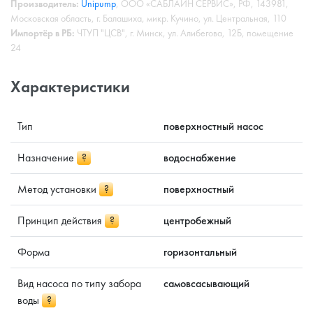
Производитель:
Unipump
, ООО «САБЛАЙН СЕРВИС», РФ, 143981,
Московская область, г. Балашиха, микр. Кучино, ул. Центральная, 110
Импортёр в РБ:
ЧТУП "ЦСВ", г. Минск, ул. Алибегова, 12Б, помещение
24
Характеристики
Тип
поверхностный насос
Назначение
?
водоснабжение
Метод установки
?
поверхностный
Принцип действия
?
центробежный
Форма
горизонтальный
Вид насоса по типу забора
самовсасывающий
воды
?