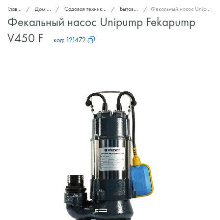
Главная
Дом и сад
Садовая техника и инструменты
Бытовые насосы
Фекальный насос Unipump Fekapump V450 F
Фекальный насос Unipump Fekapump
V450 F
код:
121472