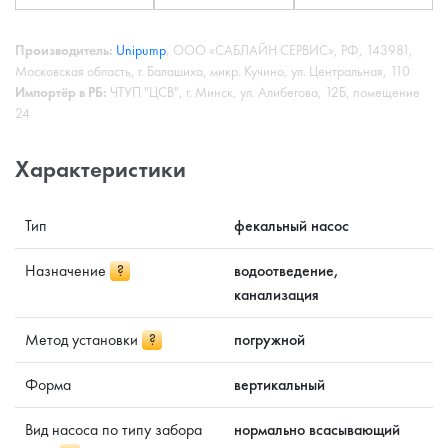
Производитель:
Unipump
, ООО «САБЛАЙН СЕРВИС», РФ, 143981,
Московская область, г. Балашиха, микр. Кучино, ул. Центральная, 110
Импортёр в РБ:
ЧТУП "ЦСВ", г. Минск, ул. Алибегова, 12Б, помещение
24
Характеристики
Тип
фекальный насос
Назначение
?
водоотведение,
канализация
Метод установки
?
погружной
Форма
вертикальный
Вид насоса по типу забора
нормально всасывающий