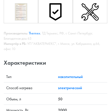
Производитель:
Thermex
, ТД Термекс, РФ, г. Санкт-Петербург,
Благодатная дом 63
Импортёр в РБ:
УП "АКВАТЕРМЕКС", г. Минск, ул. Кабушкина, д.66,
офис 10
Характеристики
Тип
накопительный
Способ нагрева
электрический
Объем, л
50
Мощность, Вт
2000