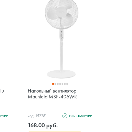
lu
Напольный вентилятор
Охладите
Maunfeld MSF-406WR
BCOOL-3
код: 152281
код: 15394
ЛИЧИИ
ЕСТЬ В НАЛИЧИИ
168.00 руб.
780.00 