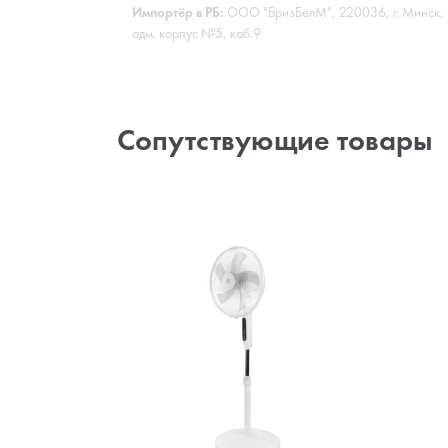
Импортёр в РБ:
ООО "БризБелМ", 220036, г. Минск, 
адм. корпус №5, каб.9
Сопутствующие товары