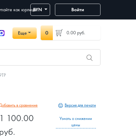
пайте как юрлицо
BYN
Войти
0
0.00
руб.
Еще
9TP
Версия для печати
Добавить в сравнение
1 100.00
Узнать о снижении
цены
руб.