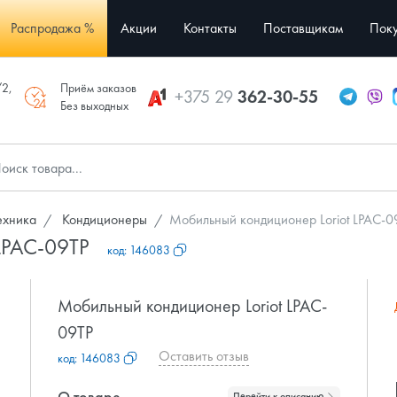
Распродажа %
Акции
Контакты
Поставщикам
Поку
/2,
Приём заказов
+375 29
362-30-55
Без выходных
ехника
Кондиционеры
Мобильный кондиционер Loriot LPAC-0
 LPAC-09TP
код:
146083
Мобильный кондиционер Loriot LPAC-
09TP
Оставить отзыв
код:
146083
О товаре
Перейти к описанию