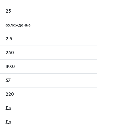
25
охлаждение
2.5
250
IPX0
57
220
Да
Да