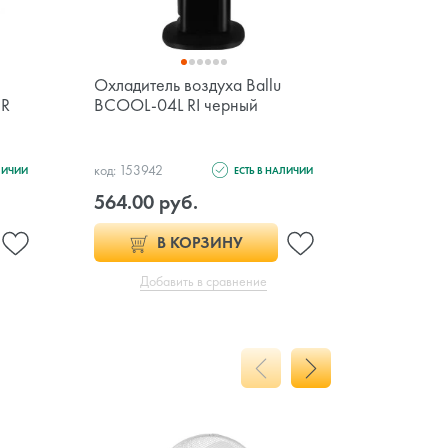
Охладитель воздуха Ballu
Напольны
GR
BCOOL-04L RI черный
BFF-907
код: 153942
код: 144271
ЛИЧИИ
ЕСТЬ В НАЛИЧИИ
564.00 руб.
199.00 
В КОРЗИНУ
Добавить в сравнение
Доб