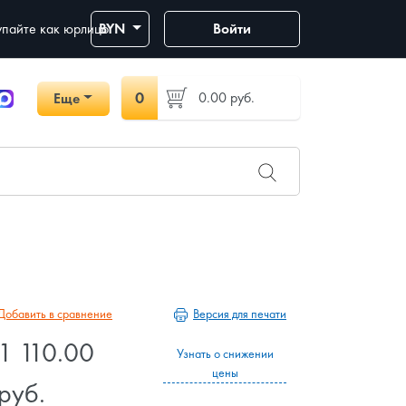
пайте как юрлицо
BYN
Войти
0
0.00
руб.
Еще
Версия для печати
Добавить в сравнение
1 110.00
Узнать о снижении
цены
руб.