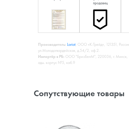
продавец
Производитель:
Loriot
, ООО «К-Трейд», 121351, Россия
ул.Молодогвардейская, д.54/2, оф.2.
Импортёр в РБ:
ООО "БризБелМ", 220036, г. Минск, 
адм. корпус №5, каб.9
Сопутствующие товары