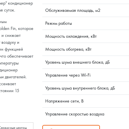
мер" кондиционер
я суток.
Обслуживаемая площадь, м2
ьным
Режим работы
den Fin, которое
 и снижает
Мощность охлаждения, кВт
 воздуху и
ен функцией
Мощность обогрева, кВт
 что обеспечивает
Уровень шума внешнего блока, дБ
мпературы
ндиционер
Управление через Wi-Fi
и двигателей.
ссеивает
Уровень шума внутреннего блока, дБ
стоянии 15
Напряжение сети, В
Управление скоростью воздуха
Сервисные центры