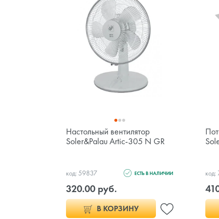
Настольный вентилятор
Пот
Soler&Palau Artic-305 N GR
Sol
код: 59837
код:
ЕСТЬ В НАЛИЧИИ
320.00 руб.
410
В КОРЗИНУ