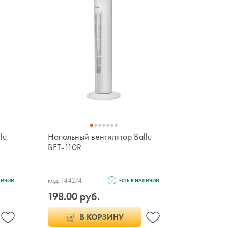
lu
Напольный вентилятор Ballu
Напольны
BFT-110R
Electrol
код: 144274
код: 144257
ЛИЧИИ
ЕСТЬ В НАЛИЧИИ
198.00 руб.
264.00 
В КОРЗИНУ