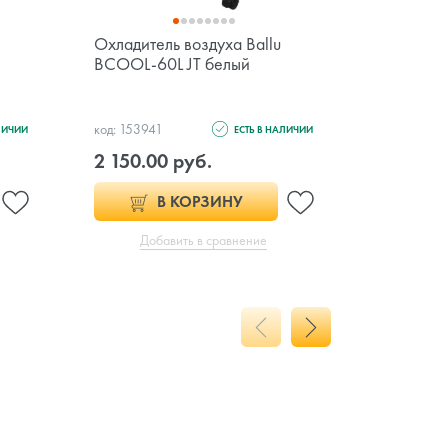
Охладитель воздуха Ballu
Напольны
BCOOL-60L JT белый
Timberk 
код: 153941
код: 146074
ЛИЧИИ
ЕСТЬ В НАЛИЧИИ
2 150.00 руб.
270.00 
В КОРЗИНУ
Добавить в сравнение
Доб