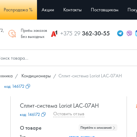
Распродажа %
Акции
Контакты
Поставщикам
Поку
/2,
Приём заказов
+375 29
362-30-55
Без выходных
ехника
Кондиционеры
Сплит-система Loriot LAC-07AH
код:
146172
Сплит-система Loriot LAC-07AH
Оставить отзыв
код:
146172
О товаре
Перейти к описанию
Тип
сплит-система