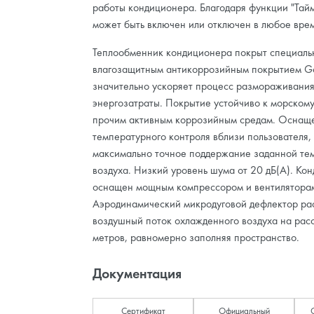
работы кондиционера. Благодаря функции "Тай
может быть включен или отключен в любое врем
Теплообменник кондиционера покрыт специал
влагозащитным антикоррозийным покрытием Gol
значительно ускоряет процесс размораживания
энергозатраты. Покрытие устойчиво к морскому
прочим активным коррозийным средам. Оснащ
температурного контроля вблизи пользователя,
максимально точное поддержание заданной те
воздуха. Низкий уровень шума от 20 дБ(А). Ко
оснащен мощным компрессором и вентиляторам
Аэродинамический микродуговой дефлектор ра
воздушный поток охлажденного воздуха на рас
метров, равномерно заполняя пространство.
Документация
Сертификат
Официальный